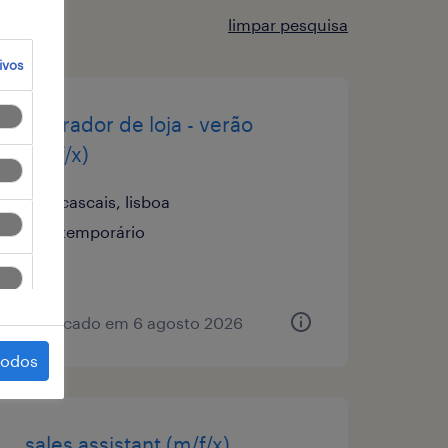
limpar pesquisa
ivos
operador de loja - verão
(m/f/x)
cascais, lisboa
temporário
publicado em 6 agosto 2026
todos
sales assistant (m/f/x)