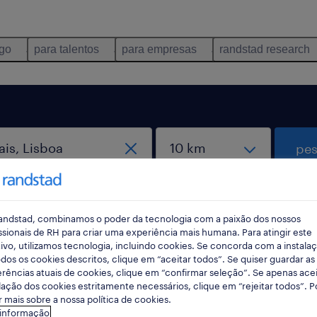
ego
para talentos
para empresas
randstad research
pes
rec
pesqui
andstad, combinamos o poder da tecnologia com a paixão dos nossos
ssionais de RH para criar uma experiência mais humana. Para atingir este
ivo, utilizamos tecnologia, incluindo cookies. Se concorda com a instala
dos os cookies descritos, clique em “aceitar todos”. Se quiser guardar as
rências atuais de cookies, clique em “confirmar seleção”. Se apenas acei
tribuicao em Cascais, Lisboa
lação dos cookies estritamente necessários, clique em “rejeitar todos”. 
 mais sobre a nossa política de cookies.
 informação