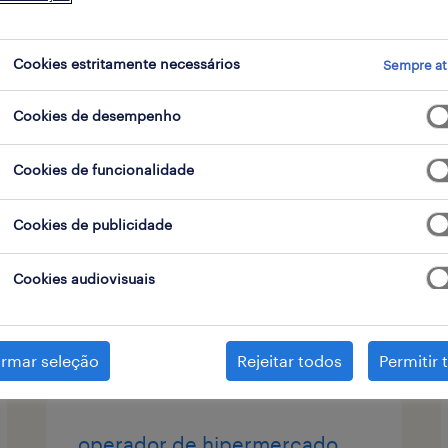
 de contrato
Cookies estritamente necessários
Sempre at
Cookies de desempenho
operador de logística (m/f/x)
Cookies de funcionalidade
cascais, lisboa
temporário
Cookies de publicidade
Cookies audiovisuais
publicado em 6 agosto 2026
irmar seleção
Rejeitar todos
Permitir 
operador de hipermercado