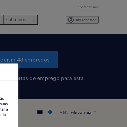
contacte-nos
sobre nós
my randstad
quisar 43 empregos
eber alertas de emprego para esta
sa
ção
 suas
tar a
ver:
Pode