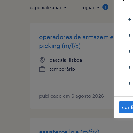
especialização
região
tipo
1
operadores de armazém e
picking (m/f/x)
cascais, lisboa
temporário
publicado em 6 agosto 2026
conf
assistente loja (m/f/x)