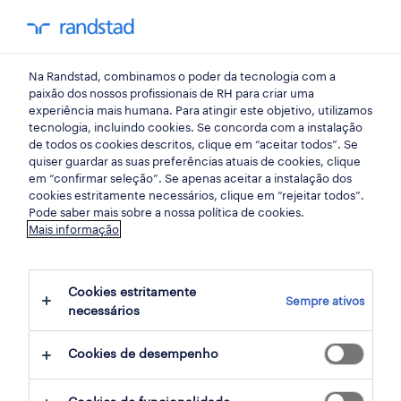
my randst
Na Randstad, combinamos o poder da tecnologia com a
braga
paixão dos nossos profissionais de RH para criar uma
experiência mais humana. Para atingir este objetivo, utilizamos
tecnologia, incluindo cookies. Se concorda com a instalação
de todos os cookies descritos, clique em “aceitar todos”. Se
quiser guardar as suas preferências atuais de cookies, clique
em “confirmar seleção”. Se apenas aceitar a instalação dos
cookies estritamente necessários, clique em “rejeitar todos”.
receber alertas de emprego para esta
Pode saber mais sobre a nossa política de cookies.
Mais informação
pesquisa
Cookies estritamente
Sempre ativos
3 ofertas disponíveis em Distribuicao em
necessários
Barcelos, Braga
Cookies de desempenho
filter
1