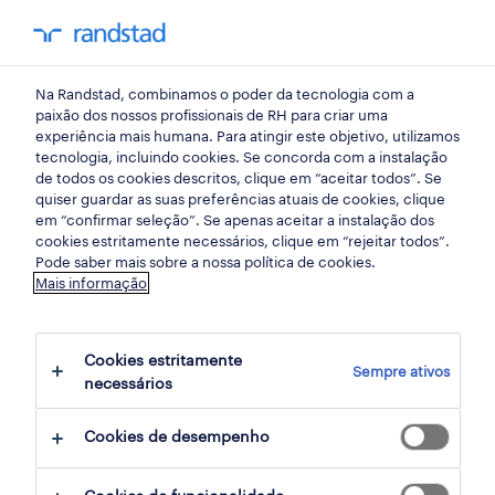
my randst
Na Randstad, combinamos o poder da tecnologia com a
armazéns e distribuição
paixão dos nossos profissionais de RH para criar uma
experiência mais humana. Para atingir este objetivo, utilizamos
tecnologia, incluindo cookies. Se concorda com a instalação
operadores de armazém e
de todos os cookies descritos, clique em “aceitar todos”. Se
quiser guardar as suas preferências atuais de cookies, clique
picking (m/f/x).
em “confirmar seleção”. Se apenas aceitar a instalação dos
cookies estritamente necessários, clique em “rejeitar todos”.
Pode saber mais sobre a nossa política de cookies.
Mais informação
barcelos, braga
publicado há 1 dia
Cookies estritamente
Sempre ativos
data limite 19 agosto 2026
necessários
Cookies de desempenho
candidatura