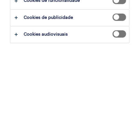
Cookies de funcionalidade
Cookies de publicidade
sumário
Cookies audiovisuais
barcelos, braga
temporário
especialização
armazéns e distribuição
referência
OTS-1900-169900