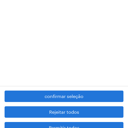
018 Lisboa.
RANDSTAD,
, and SHAPING THE WORLD OF WORK are
registered trademarks of © Randstad N.V.
contacte-nos
termos e condições
política de privacidade
regime geral da prevenção da corrupção
denúncia de má conduta
confirmar seleção
reportar problemas de segurança
cookies
Rejeitar todos
mapa do site
Permitir todos