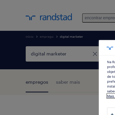
encontrar empr
início
emprego
digital marketer
Na R
profi
objet
de to
empregos
saber mais
prefe
insta
saber
Mais