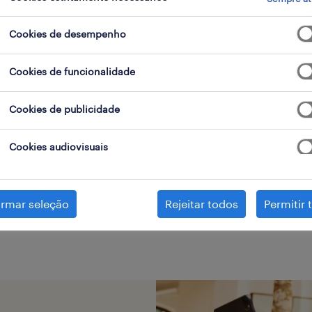
ncontrámos resultados para
digital marketer
.
mente alterar os seus critérios de filtragem para ob
Cookies de desempenho
resultados. As seguintes acções podem ajudar:
Cookies de funcionalidade
ltere a função ou palavras-chave e verifique se foi
Cookies de publicidade
scrito correctamente.
onsidere iniciar a sua pesquisa aperfeiçoando a sua
Cookies audiovisuais
specialização.
á experientou pesquisar por uma região específica?
irmar seleção
Rejeitar todos
Permitir 
onsidere expandir a distância até ao local de empr