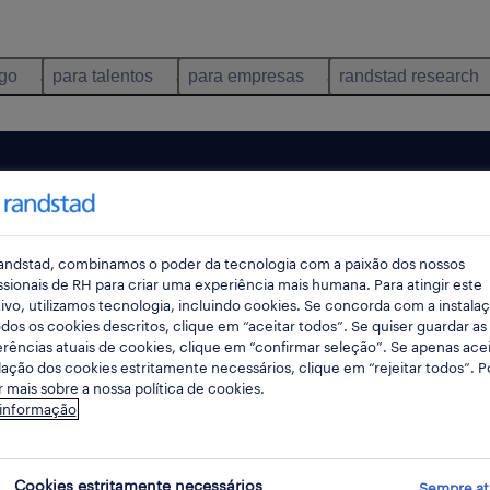
ego
para talentos
para empresas
randstad research
andstad, combinamos o poder da tecnologia com a paixão dos nossos
ssionais de RH para criar uma experiência mais humana. Para atingir este
ivo, utilizamos tecnologia, incluindo cookies. Se concorda com a instala
dos os cookies descritos, clique em “aceitar todos”. Se quiser guardar as
rências atuais de cookies, clique em “confirmar seleção”. Se apenas acei
lação dos cookies estritamente necessários, clique em “rejeitar todos”. 
 mais sobre a nossa política de cookies.
 informação
Cookies estritamente necessários
Sempre at