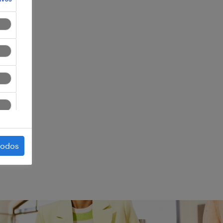
ter
todos
ego.