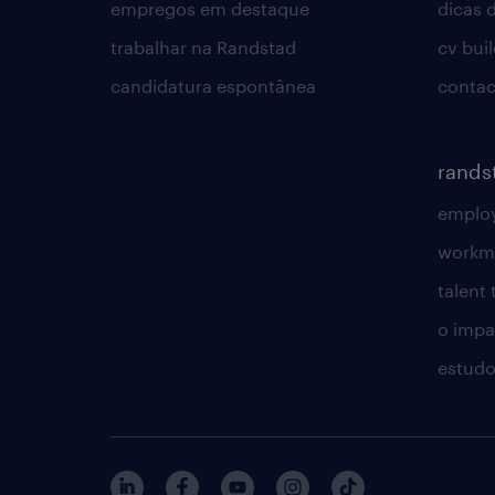
empregos em destaque
dicas d
trabalhar na Randstad
cv bui
candidatura espontânea
contac
rands
employ
workm
talent
o impac
estudo