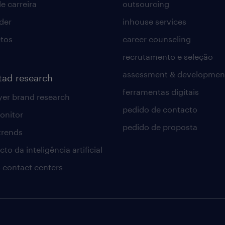
e carreira
outsourcing
lder
inhouse services
tos
career counseling
recrutamento e seleção
assessment & developmen
tad research
ferramentas digitais
er brand research
pedido de contacto
onitor
pedido de proposta
 trends
to da inteligência artificial
 contact centers