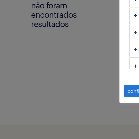
não foram
Não e
encontrados
Experi
resultados
mais 
a
e
c
e
j
conf
C