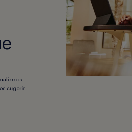
ue
ualize os
os sugerir