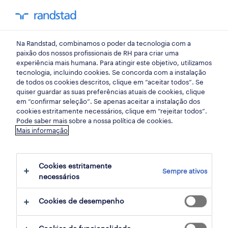
my randst
Na Randstad, combinamos o poder da tecnologia com a
emprego
paixão dos nossos profissionais de RH para criar uma
experiência mais humana. Para atingir este objetivo, utilizamos
tecnologia, incluindo cookies. Se concorda com a instalação
de todos os cookies descritos, clique em “aceitar todos”. Se
quiser guardar as suas preferências atuais de cookies, clique
em “confirmar seleção”. Se apenas aceitar a instalação dos
cookies estritamente necessários, clique em “rejeitar todos”.
Pode saber mais sobre a nossa política de cookies.
Mais informação
não foram encontrados resultados
Cookies estritamente
Sempre ativos
necessários
Não encontrámos resultados para a sua
pesquisa. Experimente alterar os seus
Cookies de desempenho
critérios de filtragem para obter mais
resultados. As seguintes acções podem