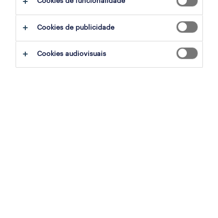
Cookies de funcionalidade
ajudar:
Cookies de publicidade
experimente remover alguns dos filtros
Cookies audiovisuais
que aplicou.
já experientou pesquisar por uma região
específica? Considere expandir a
distância até ao local de emprego.
altere a função ou palavras-chave e
verifique se foi escrito correctamente.