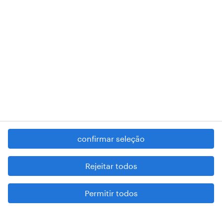
RANDSTAD,
, and SHAPING THE WORLD OF WORK are
registered trademarks of © Randstad N.V.
contacte-nos
termos e condições
política de privacidade
regime geral da prevenção da corrupção
denúncia de má conduta
confirmar seleção
reportar problemas de segurança
cookies
Rejeitar todos
mapa do site
Permitir todos
esteja atento