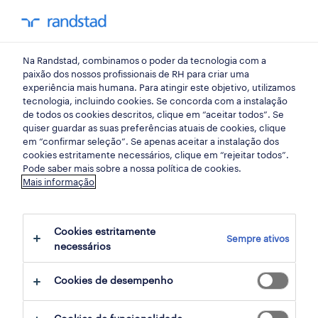
my randst
Na Randstad, combinamos o poder da tecnologia com a
emprego
paixão dos nossos profissionais de RH para criar uma
experiência mais humana. Para atingir este objetivo, utilizamos
tecnologia, incluindo cookies. Se concorda com a instalação
de todos os cookies descritos, clique em “aceitar todos”. Se
quiser guardar as suas preferências atuais de cookies, clique
em “confirmar seleção”. Se apenas aceitar a instalação dos
cookies estritamente necessários, clique em “rejeitar todos”.
receber alertas de emprego para esta
Pode saber mais sobre a nossa política de cookies.
Mais informação
pesquisa
Cookies estritamente
Sempre ativos
necessários
empregos
sobre
como candidatar-me
Cookies de desempenho
5 ofertas disponíveis em Customer Support