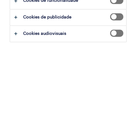
Cookies de funcionalidade
Agent
Cookies de publicidade
filter
Cookies audiovisuais
customer support agent - dutch speaker
(m/f/x)
remote, lisboa
permanente
publicado em 6 agosto 2026