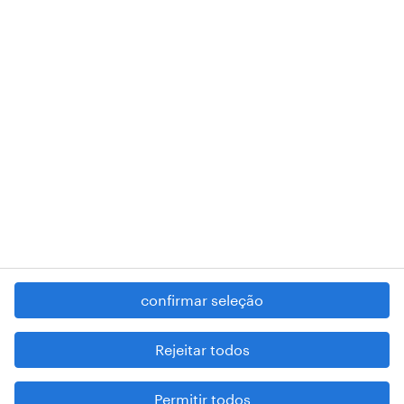
RANDSTAD,
, and SHAPING THE WORLD OF WORK are
registered trademarks of © Randstad N.V.
contacte-nos
termos e condições
política de privacidade
regime geral da prevenção da corrupção
denúncia de má conduta
confirmar seleção
reportar problemas de segurança
cookies
Rejeitar todos
mapa do site
Permitir todos
esteja atento