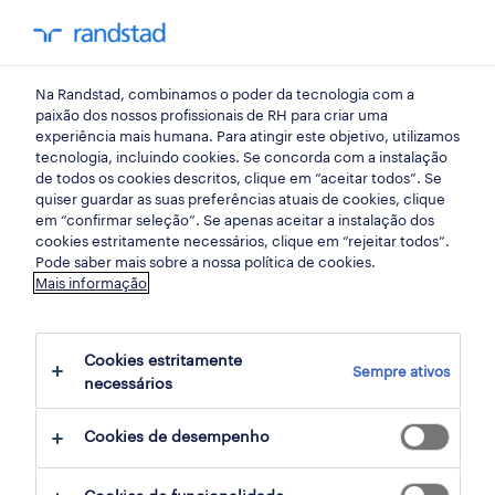
my randst
Na Randstad, combinamos o poder da tecnologia com a
portugal
paixão dos nossos profissionais de RH para criar uma
experiência mais humana. Para atingir este objetivo, utilizamos
tecnologia, incluindo cookies. Se concorda com a instalação
de todos os cookies descritos, clique em “aceitar todos”. Se
quiser guardar as suas preferências atuais de cookies, clique
em “confirmar seleção”. Se apenas aceitar a instalação dos
cookies estritamente necessários, clique em “rejeitar todos”.
receber alertas de emprego para esta
Pode saber mais sobre a nossa política de cookies.
Mais informação
pesquisa
Cookies estritamente
Sempre ativos
5 Permanente Vendas, comercial empregos
necessários
disponíveis em Portugal, Lisboa
Cookies de desempenho
filter
3