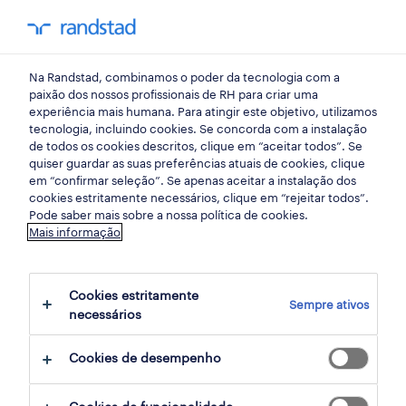
my randst
Na Randstad, combinamos o poder da tecnologia com a
comercial
paixão dos nossos profissionais de RH para criar uma
experiência mais humana. Para atingir este objetivo, utilizamos
tecnologia, incluindo cookies. Se concorda com a instalação
de todos os cookies descritos, clique em “aceitar todos”. Se
quiser guardar as suas preferências atuais de cookies, clique
em “confirmar seleção”. Se apenas aceitar a instalação dos
cookies estritamente necessários, clique em “rejeitar todos”.
receber alertas de emprego para esta
Pode saber mais sobre a nossa política de cookies.
Mais informação
pesquisa
Cookies estritamente
Sempre ativos
37 Comercial Vendas, comercial empregos
necessários
encontrados
Cookies de desempenho
filter
1