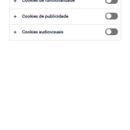
Cookies de funcionalidade
ajudar:
Cookies de publicidade
experimente remover alguns dos filtros
Cookies audiovisuais
que aplicou.
já experientou pesquisar por uma região
específica? Considere expandir a
distância até ao local de emprego.
altere a função ou palavras-chave e
verifique se foi escrito correctamente.