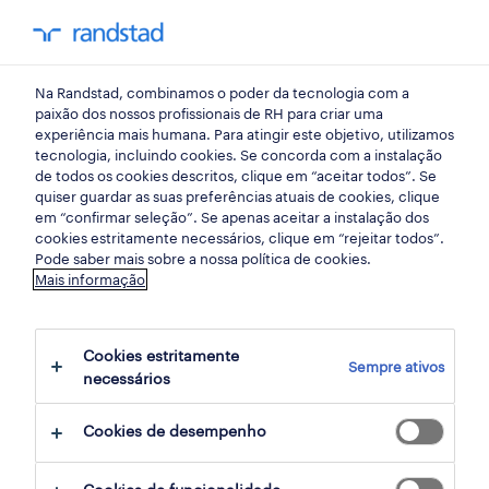
my randst
Na Randstad, combinamos o poder da tecnologia com a
emprego
paixão dos nossos profissionais de RH para criar uma
experiência mais humana. Para atingir este objetivo, utilizamos
tecnologia, incluindo cookies. Se concorda com a instalação
de todos os cookies descritos, clique em “aceitar todos”. Se
quiser guardar as suas preferências atuais de cookies, clique
em “confirmar seleção”. Se apenas aceitar a instalação dos
cookies estritamente necessários, clique em “rejeitar todos”.
Pode saber mais sobre a nossa política de cookies.
Mais informação
não foram encontrados resultados
Cookies estritamente
Sempre ativos
necessários
Não encontrámos resultados para a sua
pesquisa. Experimente alterar os seus
Cookies de desempenho
critérios de filtragem para obter mais
resultados. As seguintes acções podem