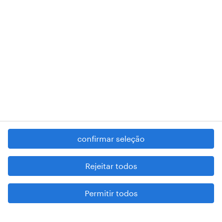
RANDSTAD,
, and SHAPING THE WORLD OF WORK are
registered trademarks of © Randstad N.V.
contacte-nos
termos e condições
política de privacidade
regime geral da prevenção da corrupção
denúncia de má conduta
confirmar seleção
reportar problemas de segurança
cookies
Rejeitar todos
mapa do site
Permitir todos
esteja atento