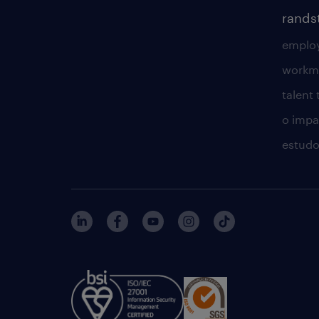
rands
employ
workm
talent
o impac
estudo