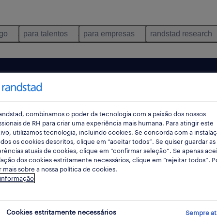
ego
para talentos
para empresas
randstad research
andstad, combinamos o poder da tecnologia com a paixão dos nossos
ssionais de RH para criar uma experiência mais humana. Para atingir este
ivo, utilizamos tecnologia, incluindo cookies. Se concorda com a instala
dos os cookies descritos, clique em “aceitar todos”. Se quiser guardar as
rências atuais de cookies, clique em “confirmar seleção”. Se apenas acei
lação dos cookies estritamente necessários, clique em “rejeitar todos”. 
 mais sobre a nossa política de cookies.
ncontrámos resultados para a sua pesquisa.
 informação
mente alterar os seus critérios de filtragem para ob
resultados. As seguintes acções podem ajudar:
Cookies estritamente necessários
Sempre at