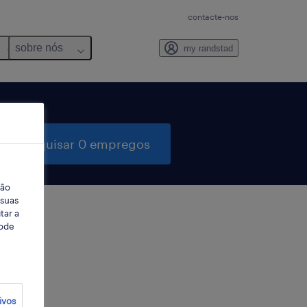
contacte-nos
sobre nós
my randstad
pesquisar 0 empregos
ção
 suas
tar a
Pode
ter
ivos