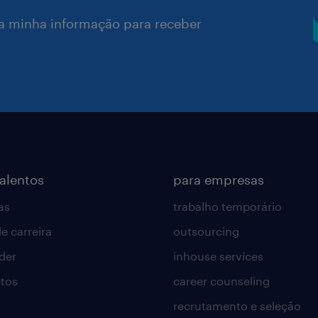
a minha informação para receber
talentos
para empresas
as
trabalho temporário
e carreira
outsourcing
lder
inhouse services
tos
career counseling
recrutamento e seleção