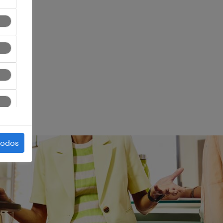
ego.
todos