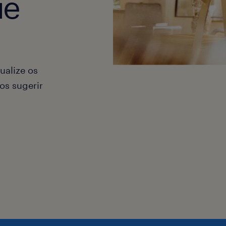
ue
ualize os
os sugerir