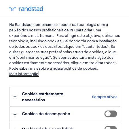
my randst
Na Randstad, combinamos o poder da tecnologia com a
assistente
paixão dos nossos profissionais de RH para criar uma
experiência mais humana. Para atingir este objetivo, utilizamos
tecnologia, incluindo cookies. Se concorda com a instalação
de todos os cookies descritos, clique em “aceitar todos”. Se
quiser guardar as suas preferências atuais de cookies, clique
em “confirmar seleção”. Se apenas aceitar a instalação dos
cookies estritamente necessários, clique em “rejeitar todos”.
receber alertas de emprego para esta
Pode saber mais sobre a nossa política de cookies.
Mais informação
pesquisa
Cookies estritamente
Sempre ativos
3 ofertas disponíveis em Assistente em
necessários
Evora
Cookies de desempenho
filter
1