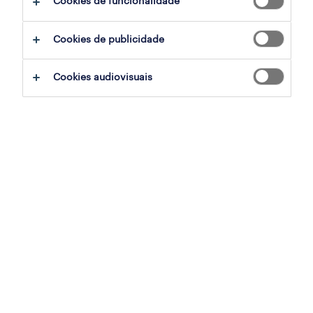
Cookies de funcionalidade
assistente de loja telecomunicações
Cookies de publicidade
(m/f/x)
madeira, madeira
Cookies audiovisuais
temporário
publicado em 6 agosto 2026
director/a de loja - madeira
madeira, madeira
permanente