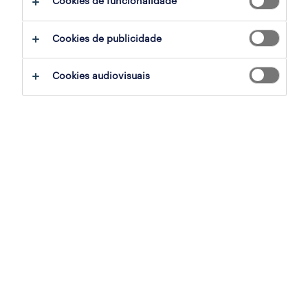
Cookies de funcionalidade
sumário
Cookies de publicidade
madeira, madeira
Cookies audiovisuais
permanente
especialização
retalho, grande consumo e distribuição
referência
OTS-2026-178291