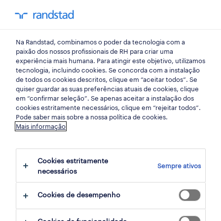
my randst
Na Randstad, combinamos o poder da tecnologia com a
retalho, grande consumo e distribuição
paixão dos nossos profissionais de RH para criar uma
experiência mais humana. Para atingir este objetivo, utilizamos
tecnologia, incluindo cookies. Se concorda com a instalação
director/a de loja - madeira.
de todos os cookies descritos, clique em “aceitar todos”. Se
quiser guardar as suas preferências atuais de cookies, clique
em “confirmar seleção”. Se apenas aceitar a instalação dos
cookies estritamente necessários, clique em “rejeitar todos”.
madeira, madeira
Pode saber mais sobre a nossa política de cookies.
Mais informação
publicado há 3 dias
data limite 24 agosto 2026
Cookies estritamente
Sempre ativos
necessários
candidatura
Cookies de desempenho