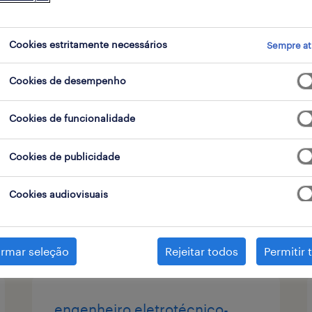
 de contrato
Cookies estritamente necessários
Sempre at
Cookies de desempenho
aeroporto - assistentes de
passageiros com mobilidade
Cookies de funcionalidade
reduzida (m/f/x)
Cookies de publicidade
lisboa, lisboa
temporário
Cookies audiovisuais
publicado em 6 agosto 2026
irmar seleção
Rejeitar todos
Permitir 
engenheiro eletrotécnico-