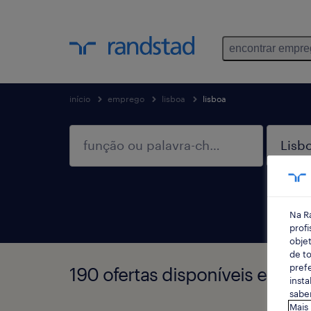
encontrar empr
início
emprego
lisboa
lisboa
Na R
profi
objet
de to
prefe
190 ofertas disponíveis em Li
insta
saber
Mais