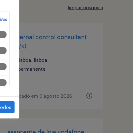
limpar pesquisa
ivos
it internal control consultant
(m/f/x)
lisboa, lisboa
permanente
publicado em 6 agosto 2026
todos
assistente de loja vodafone