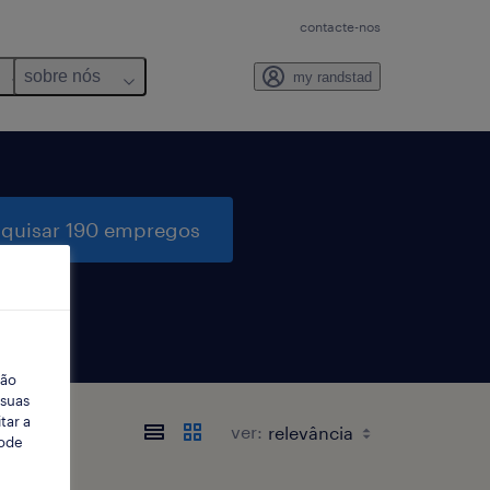
contacte-nos
sobre nós
my randstad
quisar 190 empregos
ção
 suas
tar a
ver:
Pode