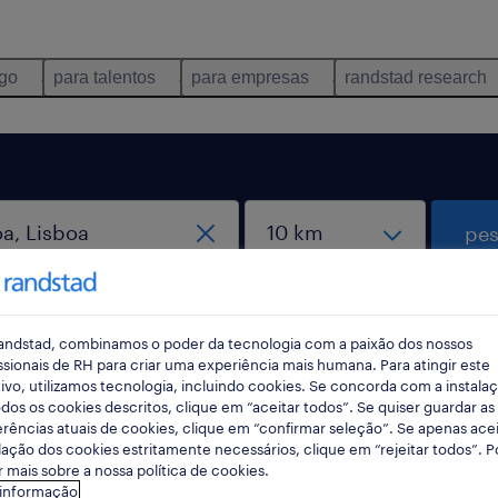
ego
para talentos
para empresas
randstad research
pes
andstad, combinamos o poder da tecnologia com a paixão dos nossos
ssionais de RH para criar uma experiência mais humana. Para atingir este
ivo, utilizamos tecnologia, incluindo cookies. Se concorda com a instala
dos os cookies descritos, clique em “aceitar todos”. Se quiser guardar as
rências atuais de cookies, clique em “confirmar seleção”. Se apenas acei
sboa, Lisboa
lação dos cookies estritamente necessários, clique em “rejeitar todos”. 
 mais sobre a nossa política de cookies.
 informação