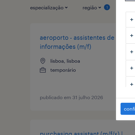
especialização
região
tipo
1
aeroporto - assistentes de
informações (m/f)
lisboa, lisboa
temporário
publicado em 31 julho 2026
conf
purchasing assistant (m/f/x) |