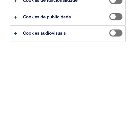
Cookies de funcionalidade
Cookies de publicidade
sumário
Cookies audiovisuais
penafiel, porto
temporário
especialização
indústria
referência
OTS-2026-178795