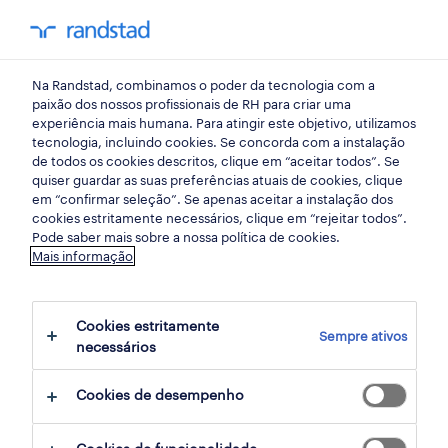
my randst
Na Randstad, combinamos o poder da tecnologia com a
indústria
paixão dos nossos profissionais de RH para criar uma
experiência mais humana. Para atingir este objetivo, utilizamos
tecnologia, incluindo cookies. Se concorda com a instalação
aprendiz de manutenção
de todos os cookies descritos, clique em “aceitar todos”. Se
quiser guardar as suas preferências atuais de cookies, clique
(m/f/x).
em “confirmar seleção”. Se apenas aceitar a instalação dos
cookies estritamente necessários, clique em “rejeitar todos”.
Pode saber mais sobre a nossa política de cookies.
Mais informação
penafiel, porto
publicado há 1 dia
Cookies estritamente
Sempre ativos
termina daqui a 7 dias
necessários
Cookies de desempenho
candidatura