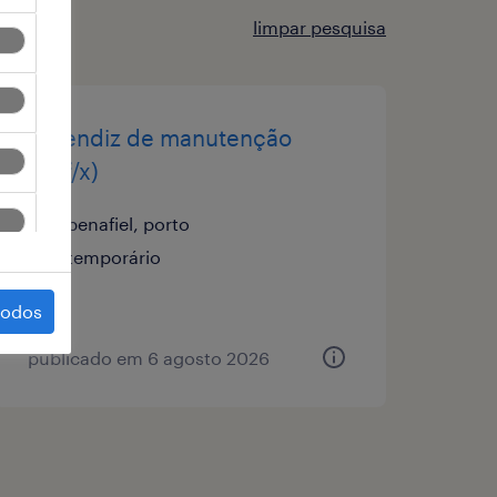
limpar pesquisa
aprendiz de manutenção
(m/f/x)
penafiel, porto
temporário
todos
publicado em 6 agosto 2026