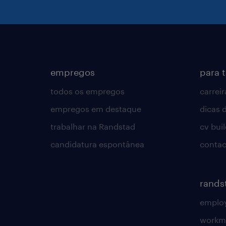
empregos
para 
todos os empregos
carreir
empregos em destaque
dicas d
trabalhar na Randstad
cv bui
candidatura espontânea
contac
rands
employ
workm