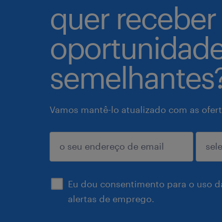
quer receber
oportunidad
semelhantes
Vamos mantê-lo atualizado com as ofert
enviar
Eu dou consentimento para o uso d
alertas de emprego.