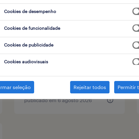
tipo de contrato
Cookies de desempenho
Cookies de funcionalidade
eletricista industrial (m/f/x)
Cookies de publicidade
penafiel, porto
Cookies audiovisuais
temporário
irmar seleção
Rejeitar todos
Permitir 
publicado em 6 agosto 2026