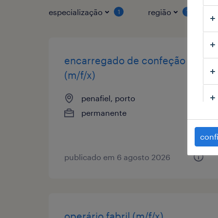
especialização
região
1
1
encarregado de confeção
(m/f/x)
penafiel, porto
permanente
conf
publicado em 6 agosto 2026
operário fabril (m/f/x)