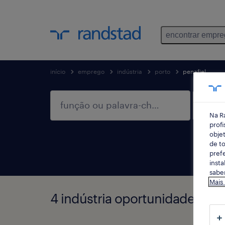
encontrar empr
início
emprego
indústria
porto
penafiel
Na R
profi
objet
de to
prefe
insta
saber
Mais
4 indústria oportunidades em P