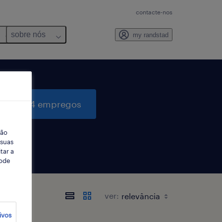
contacte-nos
sobre nós
my randstad
quisar 4 empregos
ção
 suas
tar a
Pode
ver:
ivos