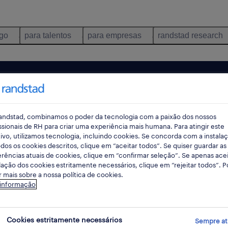
ego
para talentos
para empresas
randstad research
pes
andstad, combinamos o poder da tecnologia com a paixão dos nossos
ssionais de RH para criar uma experiência mais humana. Para atingir este
ivo, utilizamos tecnologia, incluindo cookies. Se concorda com a instala
dos os cookies descritos, clique em “aceitar todos”. Se quiser guardar as
rências atuais de cookies, clique em “confirmar seleção”. Se apenas acei
lação dos cookies estritamente necessários, clique em “rejeitar todos”. 
 mais sobre a nossa política de cookies.
 informação
enafiel, Porto encontradas para ti
Cookies estritamente necessários
Sempre at