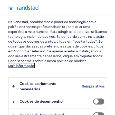
my randst
Na Randstad, combinamos o poder da tecnologia com a
randstad insight
paixão dos nossos profissionais de RH para criar uma
experiência mais humana. Para atingir este objetivo, utilizamos
tecnologia, incluindo cookies. Se concorda com a instalação
Como será o mercado de
de todos os cookies descritos, clique em “aceitar todos”. Se
quiser guardar as suas preferências atuais de cookies, clique
trabalho em 2024?: Human
em “confirmar seleção”. Se apenas aceitar a instalação dos
cookies estritamente necessários, clique em “rejeitar todos”.
Forward Talks #7
Pode saber mais sobre a nossa política de cookies.
Mais informação
07 dezembro 2023
Cookies estritamente
share article:
Sempre ativos
necessários
Cookies de desempenho