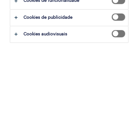
Cookies de funcionalidade
Cookies de publicidade
Cookies audiovisuais
Na reta final do ano, é chegada a hora de
olhar para as tendências que se estão a
desenhar e que vão impactar o mercado de
trabalho em 2024.
Neste episódio da série Human Forward Talks,