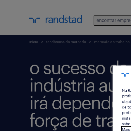
encontrar empr
início
tendências de mercado
mercado do trabalho
o sucesso da
indústria au
Na R
irá depender
profi
objet
de to
força de trab
prefe
insta
saber
Mais