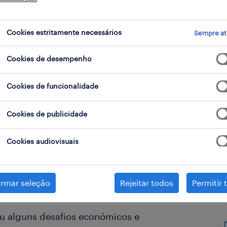
Cookies estritamente necessários
Sempre at
Cookies de desempenho
Cookies de funcionalidade
Cookies de publicidade
icos (VE) até ao desenvolvimento de
sões cada vez mais rigorosas,
Cookies audiovisuais
ricantes de automóveis não só a
repensar todo o conceito de
irmar seleção
Rejeitar todos
Permitir 
u alguns desafios económicos e