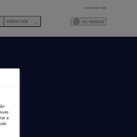
contacte-nos
sobre nós
my randstad
ção
 suas
tar a
Pode