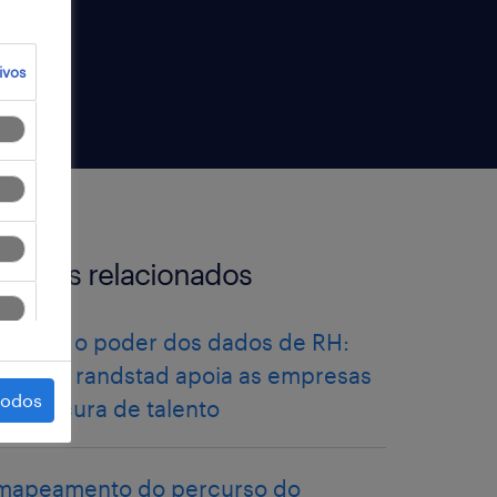
ivos
artigos relacionados
libertar o poder dos dados de RH:
como a randstad apoia as empresas
todos
na procura de talento
mapeamento do percurso do