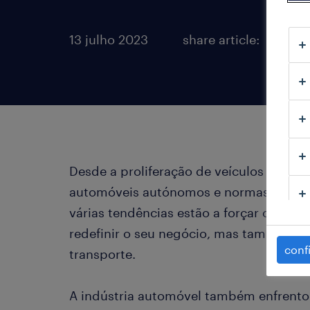
13 julho 2023
share article:
Desde a proliferação de veículos eléctr
automóveis autónomos e normas de emis
várias tendências estão a forçar os fab
redefinir o seu negócio, mas também a 
conf
transporte.
A indústria automóvel também enfrento