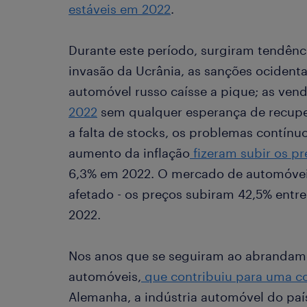
estáveis em 2022
.
Durante este período, surgiram tendênci
invasão da Ucrânia, as sanções ocident
automóvel russo caísse a pique; as ven
2022
sem qualquer esperança de recuper
a falta de stocks, os problemas contínu
aumento da inflação
fizeram subir os p
6,3% em 2022. O mercado de automóveis
afetado - os preços subiram 42,5% entr
2022.
Nos anos que se seguiram ao abrandam
automóveis,
que contribuiu para uma c
Alemanha, a indústria automóvel do paí