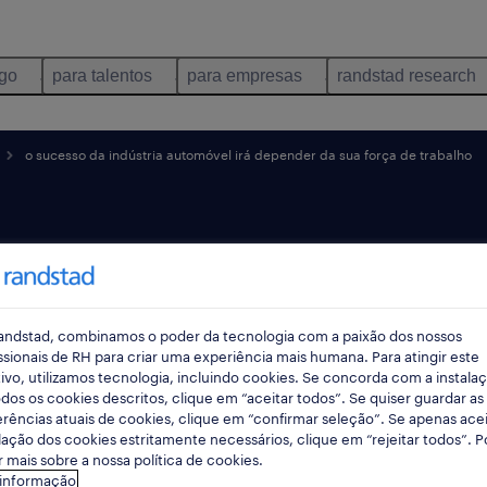
ego
para talentos
para empresas
randstad research
o sucesso da indústria automóvel irá depender da sua força de trabalho
tomóvel
andstad, combinamos o poder da tecnologia com a paixão dos nossos
 da sua
ssionais de RH para criar uma experiência mais humana. Para atingir este
ivo, utilizamos tecnologia, incluindo cookies. Se concorda com a instala
dos os cookies descritos, clique em “aceitar todos”. Se quiser guardar as
alho
rências atuais de cookies, clique em “confirmar seleção”. Se apenas acei
lação dos cookies estritamente necessários, clique em “rejeitar todos”. 
 mais sobre a nossa política de cookies.
 informação