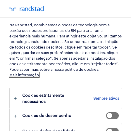
my randst
Na Randstad, combinamos o poder da tecnologia com a
gestao de equipas
paixão dos nossos profissionais de RH para criar uma
experiência mais humana. Para atingir este objetivo, utilizamos
tecnologia, incluindo cookies. Se concorda com a instalação
reestruturações: a gestão
de todos os cookies descritos, clique em “aceitar todos”. Se
quiser guardar as suas preferências atuais de cookies, clique
humanizada de saídas para
em “confirmar seleção”. Se apenas aceitar a instalação dos
cookies estritamente necessários, clique em “rejeitar todos”.
proteger a marca
Pode saber mais sobre a nossa política de cookies.
Mais informação
empregadora
Cookies estritamente
14 janeiro 2026
Sempre ativos
necessários
share article:
Cookies de desempenho