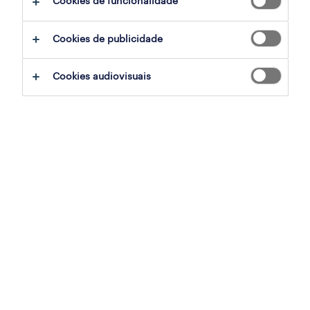
Cookies de funcionalidade
O ciclo de reformas laborais previsto para
Cookies de publicidade
2026, somado à rapidez das mudanças
organizacionais, tem intensificado o
Cookies audiovisuais
sentimento de insegurança e instabilidade
nas equipas, que enfrentam agora o desafio
de se adaptarem a um cenário em constante
mutação.
O desafio central para a área de Recursos
Humanos é: como garantir tranquilidade,
bem-estar e conforto às pessoas da
organização no meio de tantas
reestruturações?
A importância da ética e da