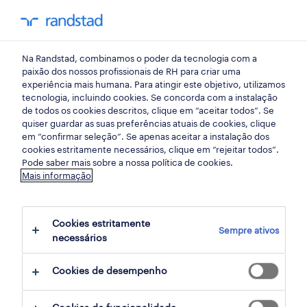
empregos
Na Randstad, combinamos o poder da tecnologia com a
todos os empregos
paixão dos nossos profissionais de RH para criar uma
experiência mais humana. Para atingir este objetivo, utilizamos
empregos em destaque
tecnologia, incluindo cookies. Se concorda com a instalação
de todos os cookies descritos, clique em “aceitar todos”. Se
trabalhar na Randstad
quiser guardar as suas preferências atuais de cookies, clique
em “confirmar seleção”. Se apenas aceitar a instalação dos
candidatura espontânea
cookies estritamente necessários, clique em “rejeitar todos”.
Pode saber mais sobre a nossa política de cookies.
para talentos
Mais informação
carreiras
Cookies estritamente
dicas de carreira
Sempre ativos
necessários
cv builder
Cookies de desempenho
contactos
randstad research