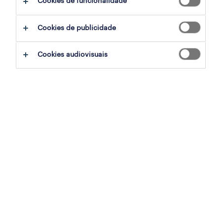
Cookies de funcionalidade
employer brand research
Cookies de publicidade
workmonitor
Cookies audiovisuais
talent trends
o impacto da inteligência artificial
estudo contact centers
para empresas
trabalho temporário
outsourcing
inhouse services
career counseling
recrutamento e seleção