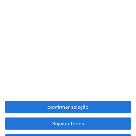
A nossa sede encontra-se na Rua Amílcar Cabral, número 25, 1750-
018 Lisboa.
RANDSTAD,
, and SHAPING THE WORLD OF WORK are
registered trademarks of © Randstad N.V.
contacte-nos
termos e condições
política de privacidade
regime geral da prevenção da corrupção
denúncia de má conduta
confirmar seleção
reportar problemas de segurança
cookies
Rejeitar todos
mapa do site