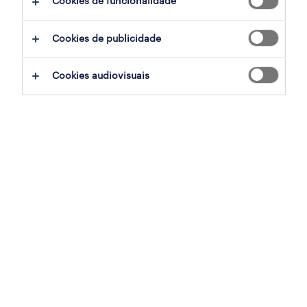
Cookies de funcionalidade
operador de caixa (m/f/x)
Cookies de publicidade
setúbal, setubal
temporário
Cookies audiovisuais
publicado em 6 agosto 2026
operador de limpeza de contentores
(m/f/x)
setúbal, setubal
temporário