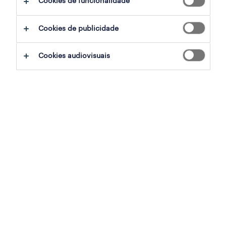
Cookies de funcionalidade
técnico de manutenção m/f/x
Cookies de publicidade
setúbal, setubal
permanente
Cookies audiovisuais
publicado em 6 agosto 2026
técnico de automação m/f/x
setúbal, setubal
permanente