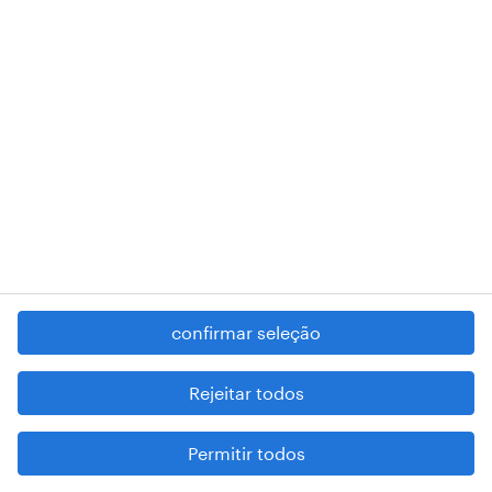
RANDSTAD,
, and SHAPING THE WORLD OF WORK are
registered trademarks of © Randstad N.V.
contacte-nos
termos e condições
política de privacidade
regime geral da prevenção da corrupção
denúncia de má conduta
confirmar seleção
reportar problemas de segurança
cookies
Rejeitar todos
mapa do site
Permitir todos
esteja atento