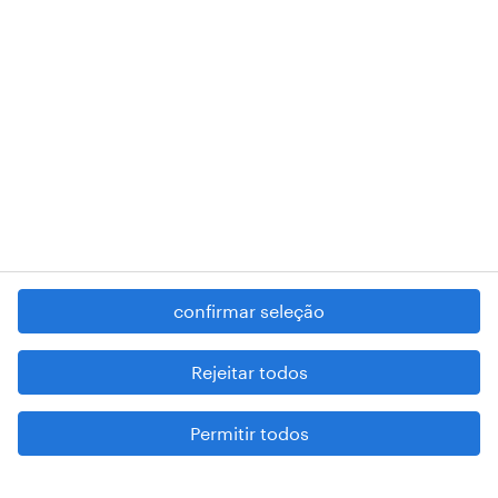
RANDSTAD,
, and SHAPING THE WORLD OF WORK are
registered trademarks of © Randstad N.V.
contacte-nos
termos e condições
política de privacidade
regime geral da prevenção da corrupção
denúncia de má conduta
confirmar seleção
reportar problemas de segurança
cookies
Rejeitar todos
mapa do site
Permitir todos
esteja atento