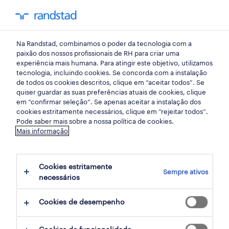
my randst
Na Randstad, combinamos o poder da tecnologia com a
início
paixão dos nossos profissionais de RH para criar uma
experiência mais humana. Para atingir este objetivo, utilizamos
tecnologia, incluindo cookies. Se concorda com a instalação
de todos os cookies descritos, clique em “aceitar todos”. Se
quiser guardar as suas preferências atuais de cookies, clique
em “confirmar seleção”. Se apenas aceitar a instalação dos
cookies estritamente necessários, clique em “rejeitar todos”.
Pode saber mais sobre a nossa política de cookies.
Mais informação
não foram encontrados resultados
Cookies estritamente
Sempre ativos
necessários
Não encontrámos resultados para a sua
pesquisa. Experimente alterar os seus
Cookies de desempenho
critérios de filtragem para obter mais
resultados. As seguintes acções podem