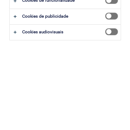
Cookies de funcionalidade
ajudar:
Cookies de publicidade
experimente remover alguns dos filtros
Cookies audiovisuais
que aplicou.
já experientou pesquisar por uma região
específica? Considere expandir a
distância até ao local de emprego.
altere a função ou palavras-chave e
verifique se foi escrito correctamente.