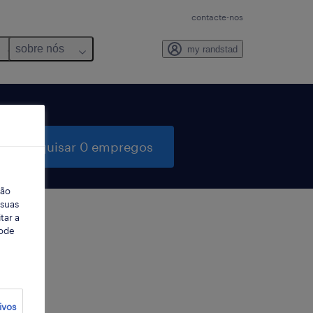
contacte-nos
sobre nós
my randstad
pesquisar 0 empregos
ção
 suas
tar a
Pode
ter
ivos