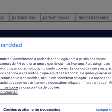
ego
para talentos
para empresas
randstad research
andstad, combinamos o poder da tecnologia com a paixão dos nossos
ssionais de RH para criar uma experiência mais humana. Para atingir este
ivo, utilizamos tecnologia, incluindo cookies. Se concorda com a instala
dos os cookies descritos, clique em “aceitar todos”. Se quiser guardar as
rências atuais de cookies, clique em “confirmar seleção”. Se apenas acei
lação dos cookies estritamente necessários, clique em “rejeitar todos”. 
 mais sobre a nossa política de cookies.
ncontrámos resultados para a sua pesquisa.
 informação
mente alterar os seus critérios de filtragem para ob
resultados. As seguintes acções podem ajudar:
Cookies estritamente necessários
Sempre at