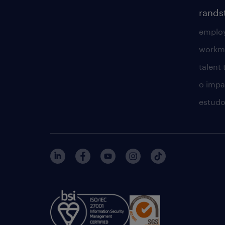
rands
employ
workm
talent
o impac
estudo