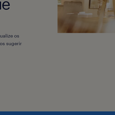
ue
ualize os
os sugerir