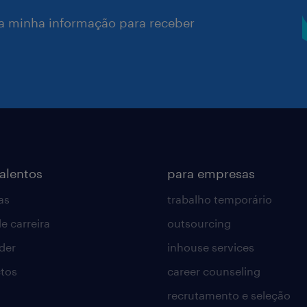
a minha informação para receber
talentos
para empresas
as
trabalho temporário
e carreira
outsourcing
lder
inhouse services
tos
career counseling
recrutamento e seleção