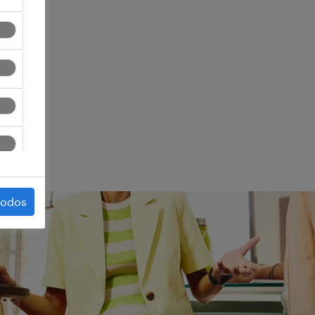
ego.
todos