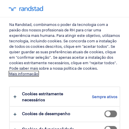
my randst
Na Randstad, combinamos o poder da tecnologia com a
início
paixão dos nossos profissionais de RH para criar uma
experiência mais humana. Para atingir este objetivo, utilizamos
tecnologia, incluindo cookies. Se concorda com a instalação
de todos os cookies descritos, clique em “aceitar todos”. Se
quiser guardar as suas preferências atuais de cookies, clique
em “confirmar seleção”. Se apenas aceitar a instalação dos
cookies estritamente necessários, clique em “rejeitar todos”.
Pode saber mais sobre a nossa política de cookies.
Mais informação
não foram encontrados resultados
Cookies estritamente
Sempre ativos
necessários
Não encontrámos resultados para a sua
pesquisa. Experimente alterar os seus
Cookies de desempenho
critérios de filtragem para obter mais
resultados. As seguintes acções podem