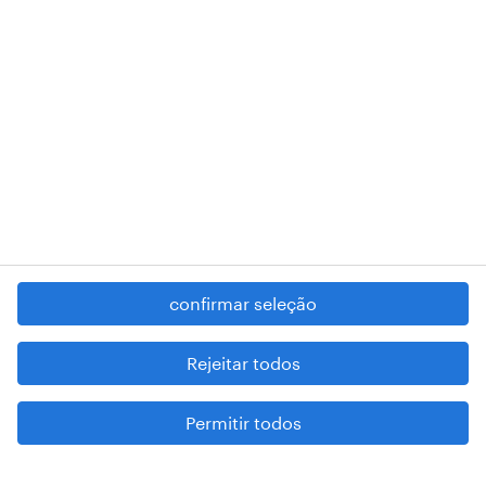
RANDSTAD,
, and SHAPING THE WORLD OF WORK are
registered trademarks of © Randstad N.V.
contacte-nos
termos e condições
política de privacidade
regime geral da prevenção da corrupção
denúncia de má conduta
confirmar seleção
reportar problemas de segurança
cookies
Rejeitar todos
mapa do site
Permitir todos
esteja atento