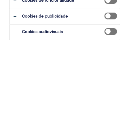
Cookies de funcionalidade
ajudar:
Cookies de publicidade
experimente remover alguns dos filtros
Cookies audiovisuais
que aplicou.
já experientou pesquisar por uma região
específica? Considere expandir a
distância até ao local de emprego.
altere a função ou palavras-chave e
verifique se foi escrito correctamente.