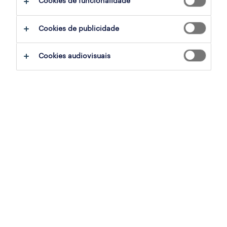
Cookies de funcionalidade
filter
2
Cookies de publicidade
data & business analyst (m/f/x)
Cookies audiovisuais
espinho, aveiro, aveiro
permanente
publicado em 6 agosto 2026
data engineer (aws) (m/f/x)
espinho, aveiro, aveiro