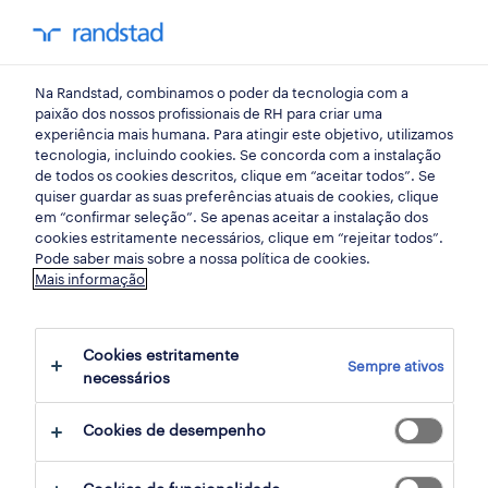
my randst
Na Randstad, combinamos o poder da tecnologia com a
aveiro
paixão dos nossos profissionais de RH para criar uma
experiência mais humana. Para atingir este objetivo, utilizamos
tecnologia, incluindo cookies. Se concorda com a instalação
de todos os cookies descritos, clique em “aceitar todos”. Se
quiser guardar as suas preferências atuais de cookies, clique
em “confirmar seleção”. Se apenas aceitar a instalação dos
cookies estritamente necessários, clique em “rejeitar todos”.
Pode saber mais sobre a nossa política de cookies.
Mais informação
Cookies estritamente
Sempre ativos
3 tecnologias de informação oportunidades
necessários
em Santa Maria da Feira, Aveiro
Cookies de desempenho
encontradas para ti