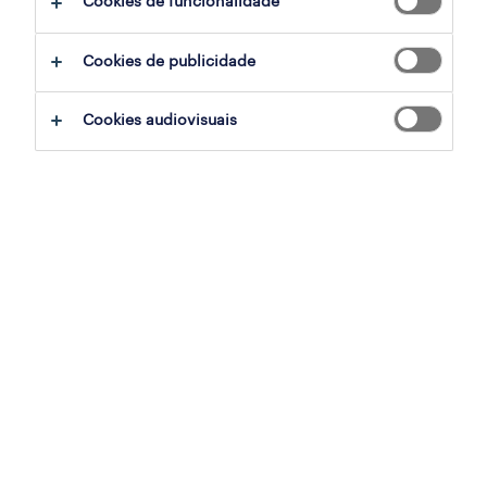
Cookies de funcionalidade
filter
3
Cookies de publicidade
accounts payable
Cookies audiovisuais
lisboa, lisboa
permanente
publicado em 6 agosto 2026
profissional de rh (vaga 6 meses)
lisboa, lisboa