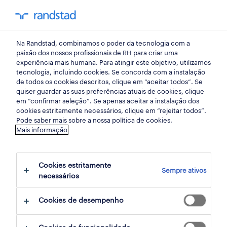
my randst
Na Randstad, combinamos o poder da tecnologia com a
alta de lisboa
paixão dos nossos profissionais de RH para criar uma
experiência mais humana. Para atingir este objetivo, utilizamos
tecnologia, incluindo cookies. Se concorda com a instalação
de todos os cookies descritos, clique em “aceitar todos”. Se
quiser guardar as suas preferências atuais de cookies, clique
em “confirmar seleção”. Se apenas aceitar a instalação dos
cookies estritamente necessários, clique em “rejeitar todos”.
Pode saber mais sobre a nossa política de cookies.
Mais informação
Cookies estritamente
Sempre ativos
4 Permanente Serviços de consultoria
necessários
empregos disponíveis em Alta de Lisboa,
Cookies de desempenho
Lisboa