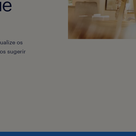
ue
ualize os
os sugerir