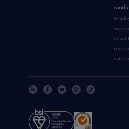
rands
employ
workm
talent
o impac
estudo