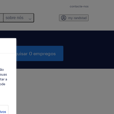
contacte-nos
sobre nós
my randstad
pesquisar 0 empregos
ção
 suas
tar a
Pode
ter
ivos