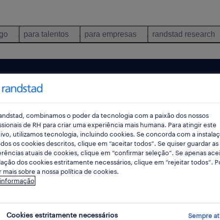
ego
para talentos
para empresas
randstad research
andstad, combinamos o poder da tecnologia com a paixão dos nossos
ssionais de RH para criar uma experiência mais humana. Para atingir este
ivo, utilizamos tecnologia, incluindo cookies. Se concorda com a instala
dos os cookies descritos, clique em “aceitar todos”. Se quiser guardar as
rências atuais de cookies, clique em “confirmar seleção”. Se apenas acei
lação dos cookies estritamente necessários, clique em “rejeitar todos”. 
 mais sobre a nossa política de cookies.
ncontrámos resultados para a sua pesquisa.
 informação
mente alterar os seus critérios de filtragem para ob
resultados. As seguintes acções podem ajudar:
Cookies estritamente necessários
Sempre at