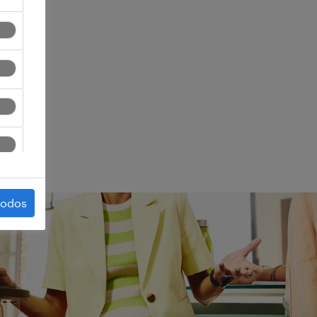
ego.
todos