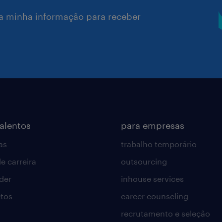
a minha informação para receber
talentos
para empresas
as
trabalho temporário
e carreira
outsourcing
lder
inhouse services
tos
career counseling
recrutamento e seleção