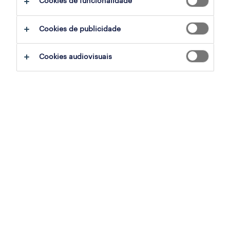
Cookies de funcionalidade
ajudar:
Cookies de publicidade
experimente remover alguns dos filtros
Cookies audiovisuais
que aplicou.
já experientou pesquisar por uma região
específica? Considere expandir a
distância até ao local de emprego.
altere a função ou palavras-chave e
verifique se foi escrito correctamente.