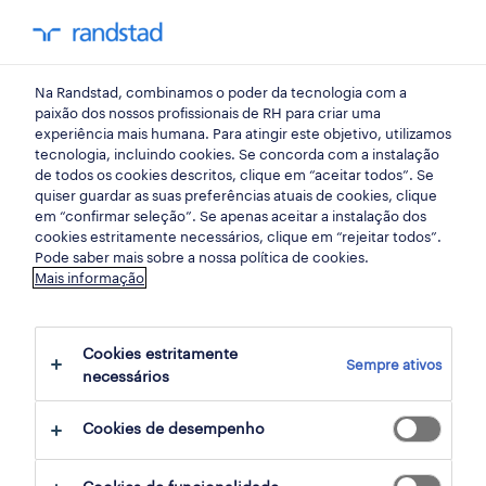
my randst
Na Randstad, combinamos o poder da tecnologia com a
início
paixão dos nossos profissionais de RH para criar uma
experiência mais humana. Para atingir este objetivo, utilizamos
tecnologia, incluindo cookies. Se concorda com a instalação
de todos os cookies descritos, clique em “aceitar todos”. Se
quiser guardar as suas preferências atuais de cookies, clique
em “confirmar seleção”. Se apenas aceitar a instalação dos
cookies estritamente necessários, clique em “rejeitar todos”.
Pode saber mais sobre a nossa política de cookies.
Mais informação
não foram encontrados resultados
Cookies estritamente
Sempre ativos
necessários
Não encontrámos resultados para a sua
pesquisa. Experimente alterar os seus
Cookies de desempenho
critérios de filtragem para obter mais
resultados. As seguintes acções podem