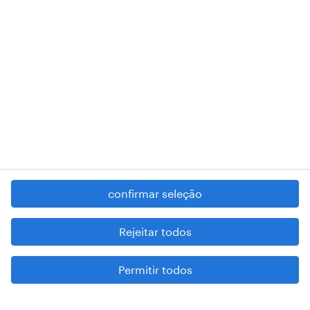
RANDSTAD,
, and SHAPING THE WORLD OF WORK are
registered trademarks of © Randstad N.V.
contacte-nos
termos e condições
política de privacidade
regime geral da prevenção da corrupção
denúncia de má conduta
confirmar seleção
reportar problemas de segurança
cookies
Rejeitar todos
mapa do site
Permitir todos
esteja atento