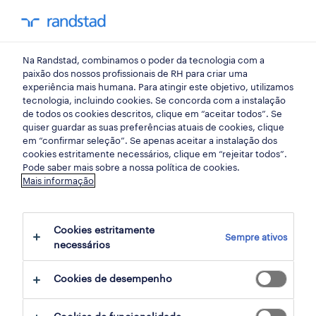
my randst
Na Randstad, combinamos o poder da tecnologia com a
almada
paixão dos nossos profissionais de RH para criar uma
experiência mais humana. Para atingir este objetivo, utilizamos
tecnologia, incluindo cookies. Se concorda com a instalação
de todos os cookies descritos, clique em “aceitar todos”. Se
quiser guardar as suas preferências atuais de cookies, clique
em “confirmar seleção”. Se apenas aceitar a instalação dos
cookies estritamente necessários, clique em “rejeitar todos”.
Pode saber mais sobre a nossa política de cookies.
Mais informação
Cookies estritamente
Sempre ativos
10 Permanente Saúde empregos
necessários
disponíveis em Almada, Setubal
Cookies de desempenho
filter
3