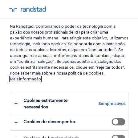
my randst
Na Randstad, combinamos o poder da tecnologia com a
porto
paixão dos nossos profissionais de RH para criar uma
experiência mais humana. Para atingir este objetivo, utilizamos
tecnologia, incluindo cookies. Se concorda com a instalação
de todos os cookies descritos, clique em “aceitar todos”. Se
quiser guardar as suas preferências atuais de cookies, clique
em “confirmar seleção”. Se apenas aceitar a instalação dos
cookies estritamente necessários, clique em “rejeitar todos”.
Pode saber mais sobre a nossa política de cookies.
Mais informação
Cookies estritamente
Sempre ativos
3 saúde oportunidades em Gondomar,
necessários
Porto encontradas para ti
Cookies de desempenho
filter
2