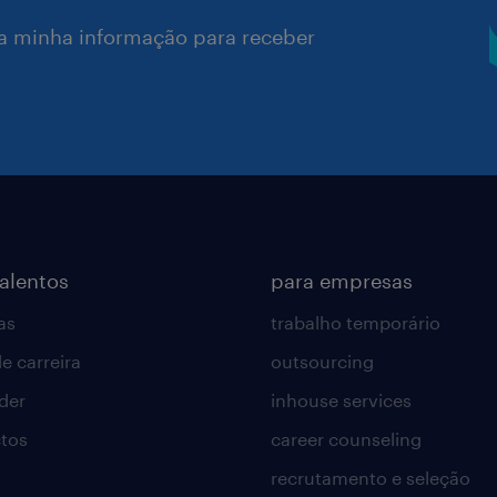
a minha informação para receber
talentos
para empresas
as
trabalho temporário
e carreira
outsourcing
lder
inhouse services
tos
career counseling
recrutamento e seleção