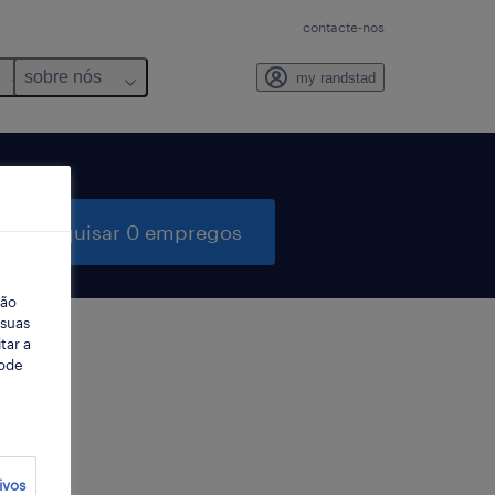
contacte-nos
sobre nós
my randstad
pesquisar 0 empregos
ção
 suas
tar a
Pode
ter
ivos