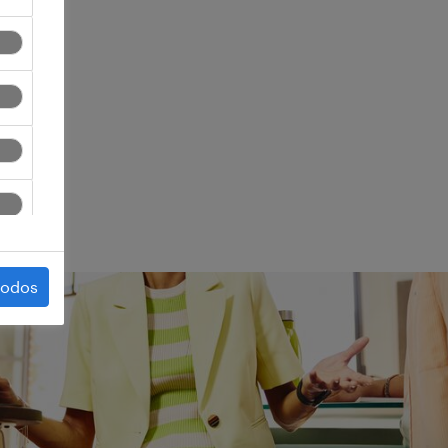
ego.
todos