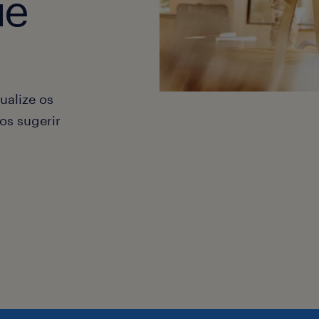
ue
ualize os
os sugerir