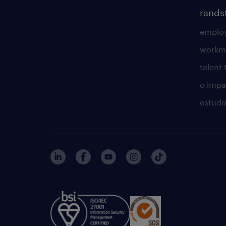
rands
employ
workm
talent
o impac
estudo