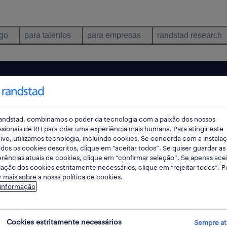
ego
para talentos
para empresas
randstad research
andstad, combinamos o poder da tecnologia com a paixão dos nossos
ssionais de RH para criar uma experiência mais humana. Para atingir este
ivo, utilizamos tecnologia, incluindo cookies. Se concorda com a instala
dos os cookies descritos, clique em “aceitar todos”. Se quiser guardar as
rências atuais de cookies, clique em “confirmar seleção”. Se apenas acei
lação dos cookies estritamente necessários, clique em “rejeitar todos”. 
 mais sobre a nossa política de cookies.
ncontrámos resultados para a sua pesquisa.
 informação
mente alterar os seus critérios de filtragem para ob
resultados. As seguintes acções podem ajudar:
Cookies estritamente necessários
Sempre at