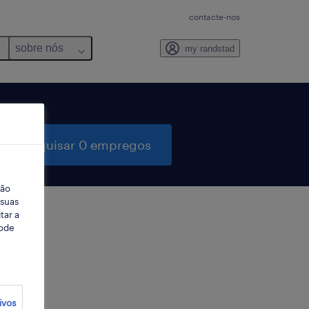
contacte-nos
sobre nós
my randstad
pesquisar 0 empregos
ção
 suas
tar a
Pode
ter
ivos