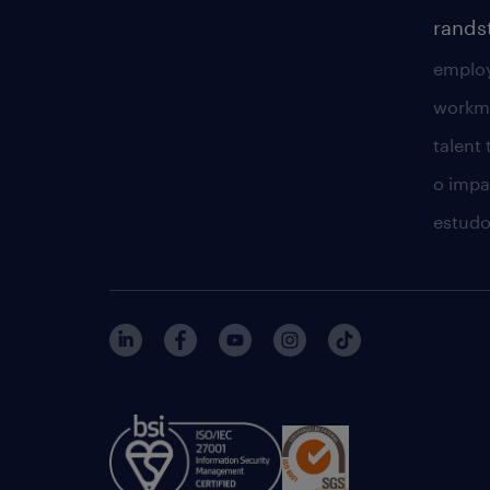
rands
employ
workm
talent
o impac
estudo