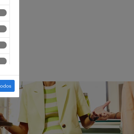
ego.
todos