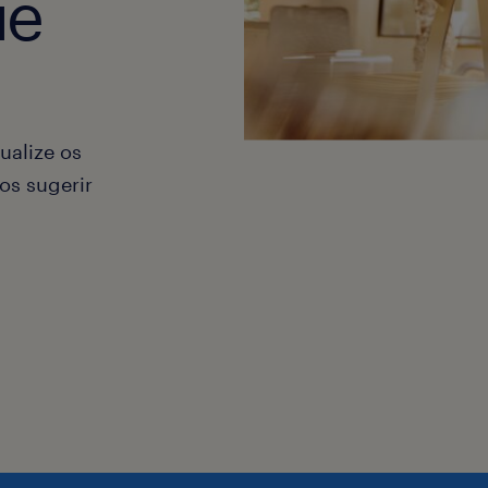
ue
ualize os
os sugerir