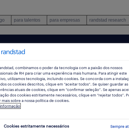
ego
para talentos
para empresas
randstad research
andstad, combinamos o poder da tecnologia com a paixão dos nossos
ssionais de RH para criar uma experiência mais humana. Para atingir este
ivo, utilizamos tecnologia, incluindo cookies. Se concorda com a instala
dos os cookies descritos, clique em “aceitar todos”. Se quiser guardar as
rências atuais de cookies, clique em “confirmar seleção”. Se apenas acei
lação dos cookies estritamente necessários, clique em “rejeitar todos”. 
 mais sobre a nossa política de cookies.
ncontrámos resultados para a sua pesquisa.
 informação
mente alterar os seus critérios de filtragem para ob
resultados. As seguintes acções podem ajudar:
Cookies estritamente necessários
Sempre at