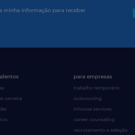
a minha informação para receber
talentos
para empresas
as
trabalho temporário
e carreira
outsourcing
lder
inhouse services
tos
career counseling
recrutamento e seleção