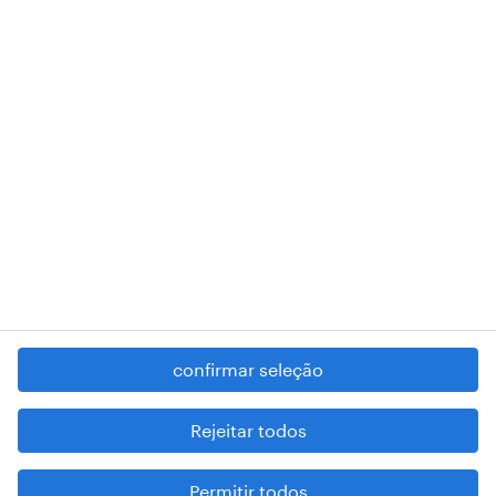
018 Lisboa.
RANDSTAD,
, and SHAPING THE WORLD OF WORK are
registered trademarks of © Randstad N.V.
contacte-nos
termos e condições
política de privacidade
regime geral da prevenção da corrupção
denúncia de má conduta
confirmar seleção
reportar problemas de segurança
cookies
Rejeitar todos
mapa do site
Permitir todos
esteja atento