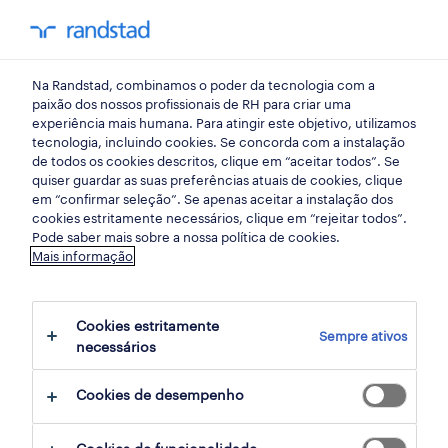
my randst
Na Randstad, combinamos o poder da tecnologia com a
emprego
paixão dos nossos profissionais de RH para criar uma
experiência mais humana. Para atingir este objetivo, utilizamos
tecnologia, incluindo cookies. Se concorda com a instalação
de todos os cookies descritos, clique em “aceitar todos”. Se
quiser guardar as suas preferências atuais de cookies, clique
em “confirmar seleção”. Se apenas aceitar a instalação dos
cookies estritamente necessários, clique em “rejeitar todos”.
Pode saber mais sobre a nossa política de cookies.
Mais informação
Cookies estritamente
Sempre ativos
182 remote retalho, grande consumo e
necessários
distribuição jobs found for you
Cookies de desempenho
filter
2