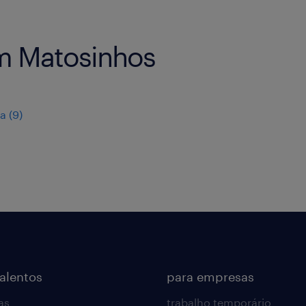
m Matosinhos
ia
(
9
)
talentos
para empresas
as
trabalho temporário