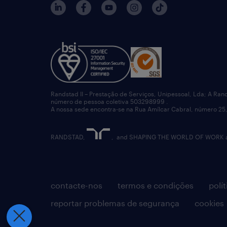
Randstad II – Prestação de Serviços, Unipessoal, Lda; A Ran
número de pessoa coletiva 503298999 .
A nossa sede encontra-se na Rua Amílcar Cabral, número 25,
RANDSTAD,
, and SHAPING THE WORLD OF WORK are
contacte-nos
termos e condições
polí
reportar problemas de segurança
cookies