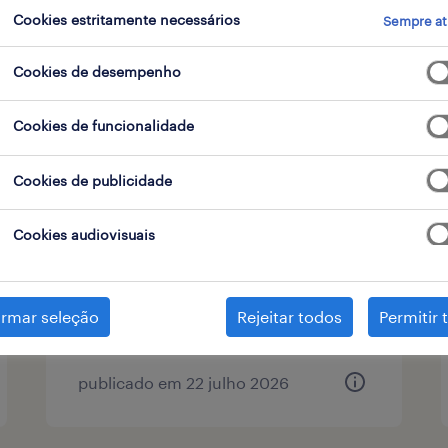
Cookies estritamente necessários
Sempre at
Cookies de desempenho
tipo de contrato
1
Cookies de funcionalidade
Cookies de publicidade
operador de loja / repositor
gaia ( m-f-x )
Cookies audiovisuais
vila nova de gaia, porto
temporário
irmar seleção
Rejeitar todos
Permitir 
publicado em 22 julho 2026