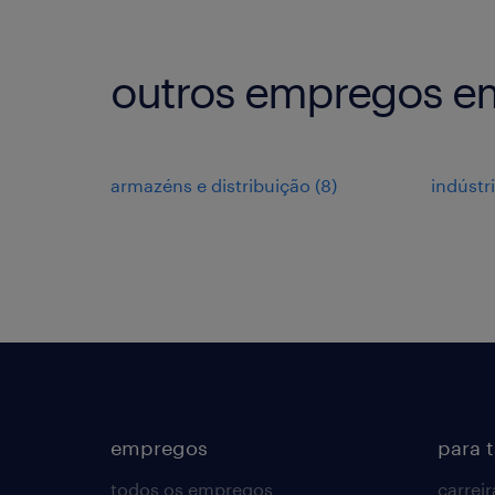
outros empregos e
armazéns e distribuição
(
8
)
indústr
empregos
para 
todos os empregos
carreir