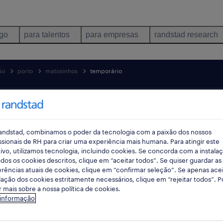
ego
para talentos
para empresas
randstad research
ão
porto
matosinhos
temporário
pes
andstad, combinamos o poder da tecnologia com a paixão dos nossos
ssionais de RH para criar uma experiência mais humana. Para atingir este
ivo, utilizamos tecnologia, incluindo cookies. Se concorda com a instala
dos os cookies descritos, clique em “aceitar todos”. Se quiser guardar as
rências atuais de cookies, clique em “confirmar seleção”. Se apenas acei
lação dos cookies estritamente necessários, clique em “rejeitar todos”. 
 mais sobre a nossa política de cookies.
 consumo e distribuição empregos dis
 informação