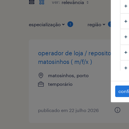
ver:
especialização
região
1
1
operador de loja / repositor
matosinhos ( m/f/x )
matosinhos, porto
temporário
conf
publicado em 22 julho 2026