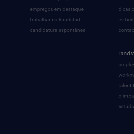
empregos em destaque
dicas d
trabalhar na Randstad
cv bui
candidatura espontânea
contac
rands
employ
workm
talent
o impac
estudo