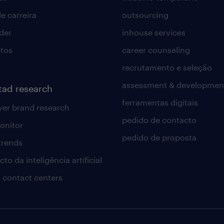
e carreira
outsourcing
lder
inhouse services
tos
career counseling
recrutamento e seleção
assessment & developmen
tad research
ferramentas digitais
er brand research
pedido de contacto
onitor
pedido de proposta
 trends
to da inteligência artificial
 contact centers