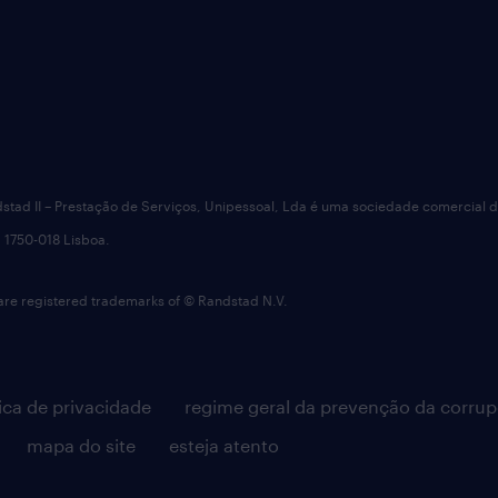
dstad II – Prestação de Serviços, Unipessoal, Lda é uma sociedade comercial 
 1750-018 Lisboa.
 registered trademarks of © Randstad N.V.
tica de privacidade
regime geral da prevenção da corru
mapa do site
esteja atento