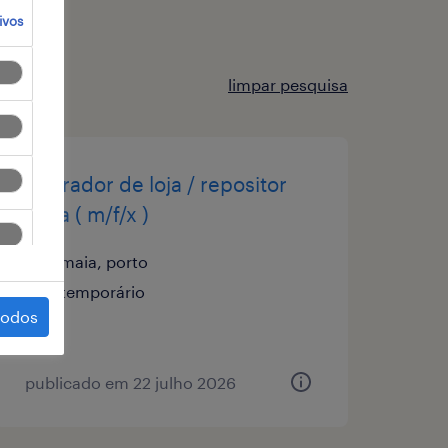
ivos
limpar pesquisa
operador de loja / repositor
maia ( m/f/x )
maia, porto
temporário
todos
publicado em 22 julho 2026