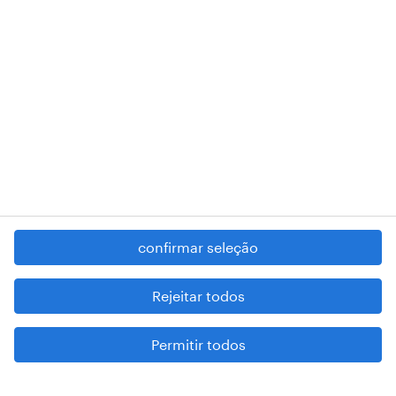
RANDSTAD,
, and SHAPING THE WORLD OF WORK are
registered trademarks of © Randstad N.V.
contacte-nos
termos e condições
política de privacidade
regime geral da prevenção da corrupção
denúncia de má conduta
confirmar seleção
reportar problemas de segurança
cookies
Rejeitar todos
mapa do site
Permitir todos
esteja atento