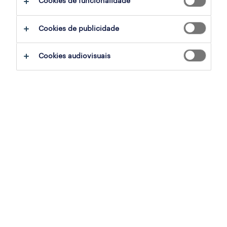
Cookies de funcionalidade
ajudar:
Cookies de publicidade
experimente remover alguns dos filtros
Cookies audiovisuais
que aplicou.
já experientou pesquisar por uma região
específica? Considere expandir a
distância até ao local de emprego.
altere a função ou palavras-chave e
verifique se foi escrito correctamente.