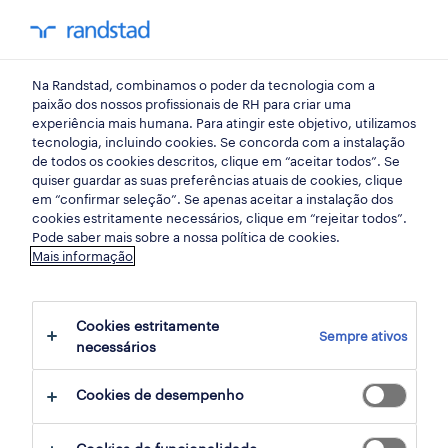
my randst
Na Randstad, combinamos o poder da tecnologia com a
início
paixão dos nossos profissionais de RH para criar uma
experiência mais humana. Para atingir este objetivo, utilizamos
tecnologia, incluindo cookies. Se concorda com a instalação
de todos os cookies descritos, clique em “aceitar todos”. Se
quiser guardar as suas preferências atuais de cookies, clique
em “confirmar seleção”. Se apenas aceitar a instalação dos
cookies estritamente necessários, clique em “rejeitar todos”.
Pode saber mais sobre a nossa política de cookies.
Mais informação
não foram encontrados resultados
Cookies estritamente
Sempre ativos
necessários
Não encontrámos resultados para a sua
pesquisa. Experimente alterar os seus
Cookies de desempenho
critérios de filtragem para obter mais
resultados. As seguintes acções podem