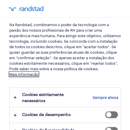
my randst
Na Randstad, combinamos o poder da tecnologia com a
início
paixão dos nossos profissionais de RH para criar uma
experiência mais humana. Para atingir este objetivo, utilizamos
tecnologia, incluindo cookies. Se concorda com a instalação
de todos os cookies descritos, clique em “aceitar todos”. Se
quiser guardar as suas preferências atuais de cookies, clique
em “confirmar seleção”. Se apenas aceitar a instalação dos
cookies estritamente necessários, clique em “rejeitar todos”.
Pode saber mais sobre a nossa política de cookies.
Mais informação
não foram encontrados resultados
Cookies estritamente
Sempre ativos
necessários
Não encontrámos resultados para a sua
pesquisa. Experimente alterar os seus
Cookies de desempenho
critérios de filtragem para obter mais
resultados. As seguintes acções podem