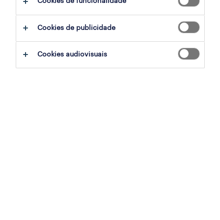
Cookies de funcionalidade
ajudar:
Cookies de publicidade
experimente remover alguns dos filtros
Cookies audiovisuais
que aplicou.
já experientou pesquisar por uma região
específica? Considere expandir a
distância até ao local de emprego.
altere a função ou palavras-chave e
verifique se foi escrito correctamente.