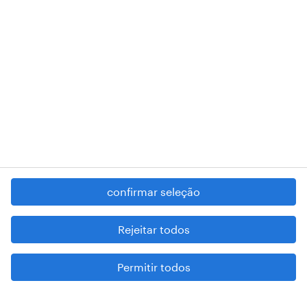
RANDSTAD,
, and SHAPING THE WORLD OF WORK are
registered trademarks of © Randstad N.V.
contacte-nos
termos e condições
política de privacidade
regime geral da prevenção da corrupção
denúncia de má conduta
confirmar seleção
reportar problemas de segurança
cookies
Rejeitar todos
mapa do site
Permitir todos
esteja atento