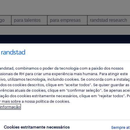
ego
para talentos
para empresas
randstad research
andstad, combinamos o poder da tecnologia com a paixão dos nossos
ssionais de RH para criar uma experiência mais humana. Para atingir este
ivo, utilizamos tecnologia, incluindo cookies. Se concorda com a instala
dos os cookies descritos, clique em “aceitar todos”. Se quiser guardar as
rências atuais de cookies, clique em “confirmar seleção”. Se apenas acei
lação dos cookies estritamente necessários, clique em “rejeitar todos”. 
 mais sobre a nossa política de cookies.
ncontrámos resultados para a sua pesquisa.
 informação
mente alterar os seus critérios de filtragem para ob
resultados. As seguintes acções podem ajudar:
Cookies estritamente necessários
Sempre at