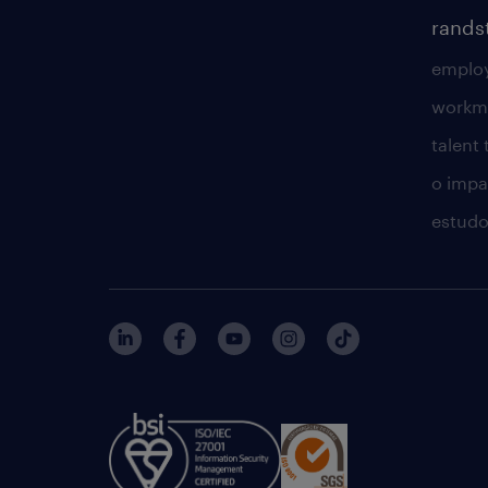
rands
employ
workm
talent
o impac
estudo