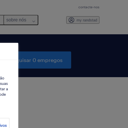
contacte-nos
sobre nós
my randstad
pesquisar 0 empregos
ção
 suas
tar a
Pode
ter
ivos