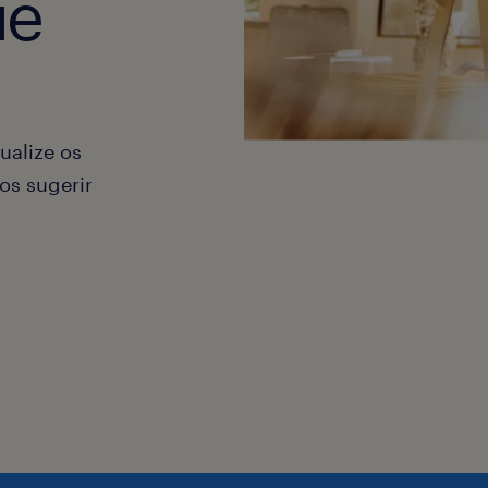
ue
ualize os
os sugerir