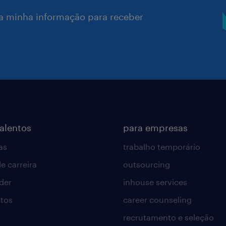
a minha informação para receber
talentos
para empresas
as
trabalho temporário
e carreira
outsourcing
lder
inhouse services
tos
career counseling
recrutamento e seleção