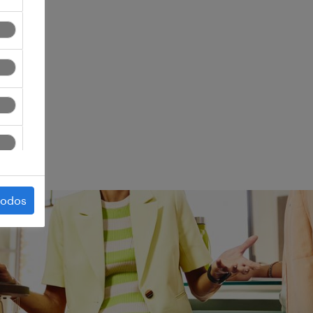
ego.
todos