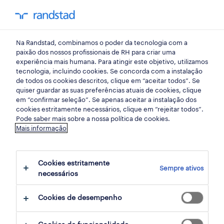
my randst
Na Randstad, combinamos o poder da tecnologia com a
lisboa
paixão dos nossos profissionais de RH para criar uma
experiência mais humana. Para atingir este objetivo, utilizamos
tecnologia, incluindo cookies. Se concorda com a instalação
de todos os cookies descritos, clique em “aceitar todos”. Se
quiser guardar as suas preferências atuais de cookies, clique
em “confirmar seleção”. Se apenas aceitar a instalação dos
cookies estritamente necessários, clique em “rejeitar todos”.
Pode saber mais sobre a nossa política de cookies.
Mais informação
Cookies estritamente
Sempre ativos
43 retalho, grande consumo e distribuição
necessários
oportunidades em Alfragide, Lisboa
Cookies de desempenho
encontradas para ti