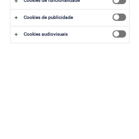
Cookies de funcionalidade
filter
2
Cookies de publicidade
assistente de loja (m/f/x)
Cookies audiovisuais
alfragide, lisboa
temporário
publicado em 6 agosto 2026
assistente loja (m/f/x)
alfragide, lisboa