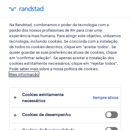
my randst
Na Randstad, combinamos o poder da tecnologia com a
faro
paixão dos nossos profissionais de RH para criar uma
experiência mais humana. Para atingir este objetivo, utilizamos
tecnologia, incluindo cookies. Se concorda com a instalação
de todos os cookies descritos, clique em “aceitar todos”. Se
quiser guardar as suas preferências atuais de cookies, clique
em “confirmar seleção”. Se apenas aceitar a instalação dos
cookies estritamente necessários, clique em “rejeitar todos”.
Pode saber mais sobre a nossa política de cookies.
Mais informação
Cookies estritamente
Sempre ativos
1 retalho, grande consumo e distribuição
necessários
oportunidades em Lagos, Faro encontradas
Cookies de desempenho
para ti