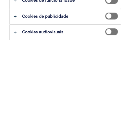
Cookies de funcionalidade
filter
2
Cookies de publicidade
operador de loja (m/f/x)
Cookies audiovisuais
lagos, faro
temporário
publicado em 6 agosto 2026