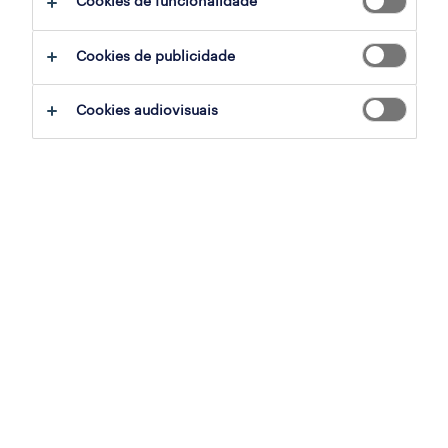
Cookies de funcionalidade
filter
3
Cookies de publicidade
chefe de cozinha (m/f/x)
Cookies audiovisuais
sintra, lisboa, lisboa
permanente
publicado em 6 agosto 2026
empregado de mesa (m/f/x)
sintra, lisboa, lisboa