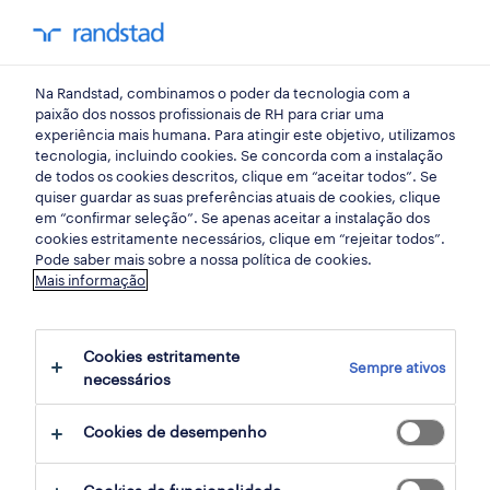
my randst
Na Randstad, combinamos o poder da tecnologia com a
sintra, lisboa
paixão dos nossos profissionais de RH para criar uma
experiência mais humana. Para atingir este objetivo, utilizamos
tecnologia, incluindo cookies. Se concorda com a instalação
de todos os cookies descritos, clique em “aceitar todos”. Se
quiser guardar as suas preferências atuais de cookies, clique
em “confirmar seleção”. Se apenas aceitar a instalação dos
cookies estritamente necessários, clique em “rejeitar todos”.
Pode saber mais sobre a nossa política de cookies.
Mais informação
Cookies estritamente
Sempre ativos
5 Permanente Restaurantes e serviços de
necessários
restauração empregos disponíveis em
Cookies de desempenho
Sintra, Lisboa, Lisboa