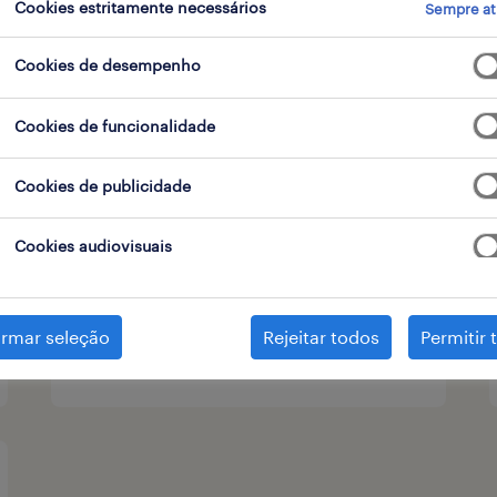
Cookies estritamente necessários
Sempre at
tipo de contrato
Cookies de desempenho
Cookies de funcionalidade
gestor de marketing (m,f,x)
Cookies de publicidade
lisboa, lisboa
permanente
Cookies audiovisuais
irmar seleção
Rejeitar todos
Permitir 
publicado em 7 agosto 2026