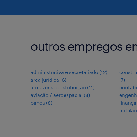
outros empregos e
administrativa e secretariado
(
12
)
constru
área jurídica
(
6
)
(
7
)
armazéns e distribuição
(
11
)
contabi
aviação / aeroespacial
(
8
)
engenh
banca
(
8
)
finança
hotelar