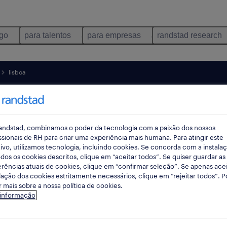
ego
para talentos
para empresas
randstad research
lisboa
pes
andstad, combinamos o poder da tecnologia com a paixão dos nossos
ssionais de RH para criar uma experiência mais humana. Para atingir este
ivo, utilizamos tecnologia, incluindo cookies. Se concorda com a instala
dos os cookies descritos, clique em “aceitar todos”. Se quiser guardar as
rências atuais de cookies, clique em “confirmar seleção”. Se apenas acei
lação dos cookies estritamente necessários, clique em “rejeitar todos”. 
 mais sobre a nossa política de cookies.
 informação
ação jobs found for you