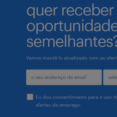
quer receber
oportunidad
semelhantes
Vamos mantê-lo atualizado com as ofert
enviar
Eu dou consentimento para o uso d
alertas de emprego.