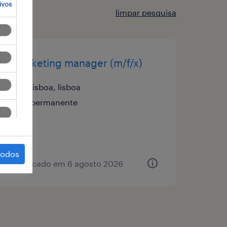
ivos
limpar pesquisa
marketing manager (m/f/x)
lisboa, lisboa
permanente
todos
publicado em 6 agosto 2026