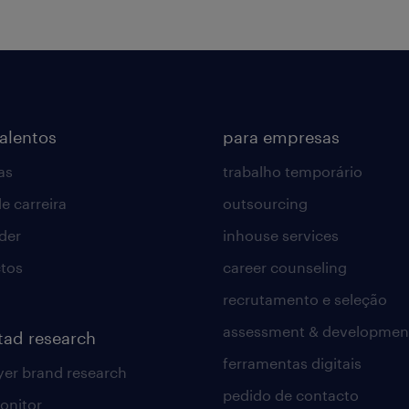
talentos
para empresas
as
trabalho temporário
e carreira
outsourcing
lder
inhouse services
tos
career counseling
recrutamento e seleção
assessment & developmen
tad research
ferramentas digitais
er brand research
pedido de contacto
onitor