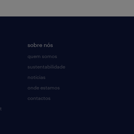
sobre nós
quem somos
sustentabilidade
notícias
onde estamos
contactos
t