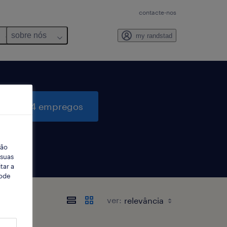
contacte-nos
sobre nós
my randstad
quisar 4 empregos
ção
 suas
tar a
Pode
ver: