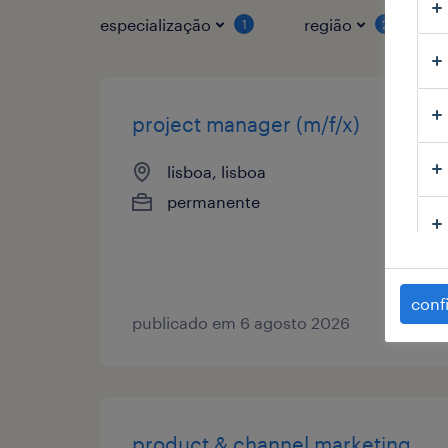
especialização
região
1
2
project manager (m/f/x)
lisboa, lisboa
permanente
conf
publicado em 6 agosto 2026
product & channel marketing