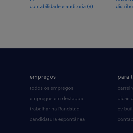
contabilidade e auditoria
(
8
)
distrib
empregos
para 
todos os empregos
carreir
empregos em destaque
dicas d
trabalhar na Randstad
cv bui
candidatura espontânea
contac