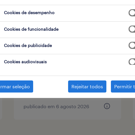
Cookies de desempenho
tipo de contrato
1
Cookies de funcionalidade
Cookies de publicidade
marketing manager (m/f/x)
lisboa, lisboa
Cookies audiovisuais
permanente
irmar seleção
Rejeitar todos
Permitir 
publicado em 6 agosto 2026