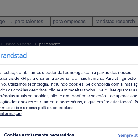
ego
para talentos
para empresas
randstad research
lisboa ou porto
permanente
pes
andstad, combinamos o poder da tecnologia com a paixão dos nossos
ssionais de RH para criar uma experiência mais humana. Para atingir este
ivo, utilizamos tecnologia, incluindo cookies. Se concorda com a instala
dos os cookies descritos, clique em “aceitar todos”. Se quiser guardar as
rências atuais de cookies, clique em “confirmar seleção”. Se apenas acei
lação dos cookies estritamente necessários, clique em “rejeitar todos”. 
 mais sobre a nossa política de cookies.
 informação
unicação empregos disponíveis em Lis
Cookies estritamente necessários
Sempre at