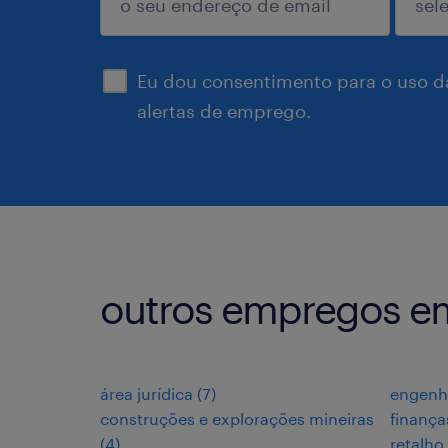
enviar
Eu dou consentimento para o uso d
alertas de emprego.
outros empregos em
área jurídica
(
7
)
engenh
construções e explorações mineiras
finança
(
4
)
retalho