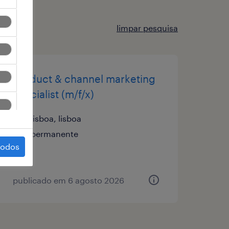
limpar pesquisa
product & channel marketing
specialist (m/f/x)
lisboa, lisboa
permanente
todos
publicado em 6 agosto 2026