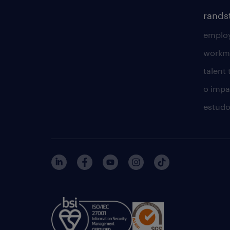
rands
employ
workm
talent
o impac
estudo