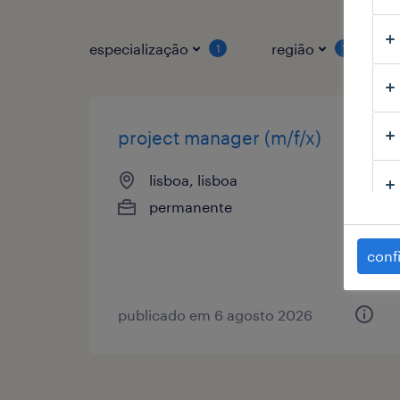
especialização
região
1
1
project manager (m/f/x)
lisboa, lisboa
permanente
conf
publicado em 6 agosto 2026