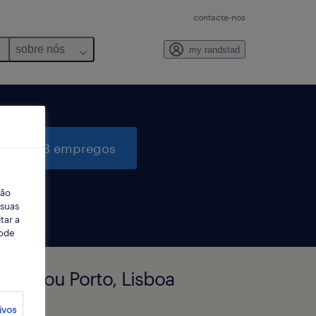
contacte-nos
sobre nós
my randstad
quisar 3 empregos
ção
 suas
tar a
Pode
boa ou Porto, Lisboa
ivos