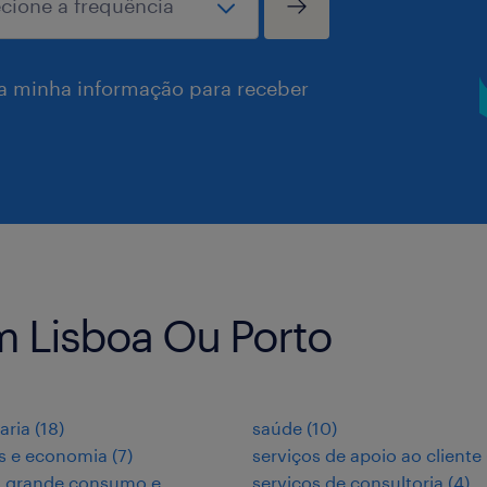
a minha informação para receber
 Lisboa Ou Porto
aria
(
18
)
saúde
(
10
)
s e economia
(
7
)
serviços de apoio ao cliente
, grande consumo e
serviços de consultoria
(
4
)