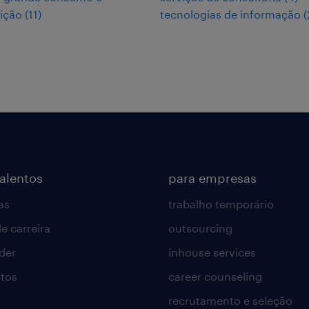
uição
(
11
)
tecnologias de informação
(
talentos
para empresas
as
trabalho temporário
e carreira
outsourcing
lder
inhouse services
tos
career counseling
recrutamento e seleção