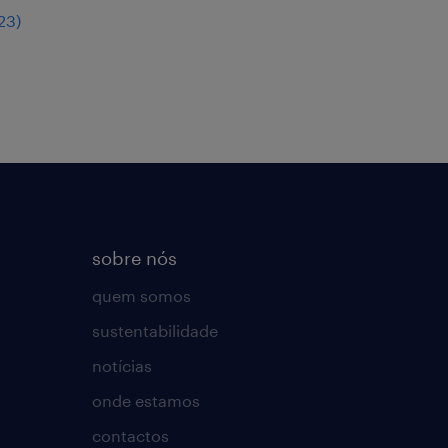
23
)
sobre nós
quem somos
sustentabilidade
notícias
onde estamos
contactos