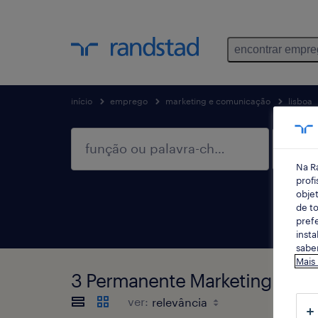
encontrar empr
início
emprego
marketing e comunicação
lisboa
Na R
profi
objet
de to
prefe
insta
saber
Mais
3 Permanente Marketing e com
ver: