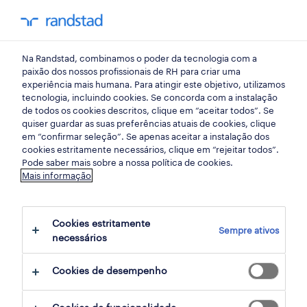
my randst
Na Randstad, combinamos o poder da tecnologia com a
instalações, manutenção e reparação
paixão dos nossos profissionais de RH para criar uma
experiência mais humana. Para atingir este objetivo, utilizamos
tecnologia, incluindo cookies. Se concorda com a instalação
de todos os cookies descritos, clique em “aceitar todos”. Se
quiser guardar as suas preferências atuais de cookies, clique
em “confirmar seleção”. Se apenas aceitar a instalação dos
cookies estritamente necessários, clique em “rejeitar todos”.
Pode saber mais sobre a nossa política de cookies.
Mais informação
Cookies estritamente
Sempre ativos
2 instalações, manutenção e reparação
necessários
oportunidades em Porto Norte, Porto
Cookies de desempenho
encontradas para ti