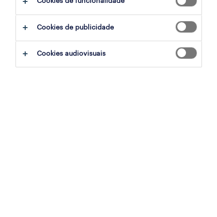
Cookies de funcionalidade
filter
2
Cookies de publicidade
responsável de manutenção (m/f/x)
Cookies audiovisuais
vila nova de famalicão, braga
permanente
publicado em 31 julho 2026
técnicos de reparação (m/f/x)
vila nova de famalicão, braga