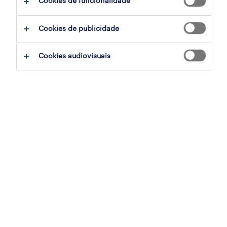
Cookies de funcionalidade
filter
3
Cookies de publicidade
engenheiro de sistemas de controlo
Cookies audiovisuais
(m/f/x)
lisboa, lisboa
permanente
publicado em 6 agosto 2026
eletromecânico (m/f/x)
são joao da talha, lisboa