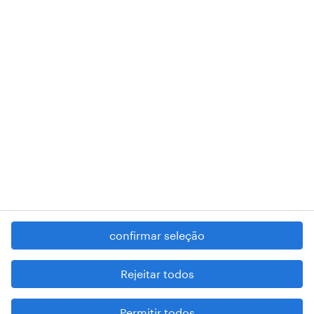
018 Lisboa.
RANDSTAD,
, and SHAPING THE WORLD OF WORK are
registered trademarks of © Randstad N.V.
contacte-nos
termos e condições
política de privacidade
regime geral da prevenção da corrupção
denúncia de má conduta
confirmar seleção
reportar problemas de segurança
cookies
Rejeitar todos
mapa do site
Permitir todos