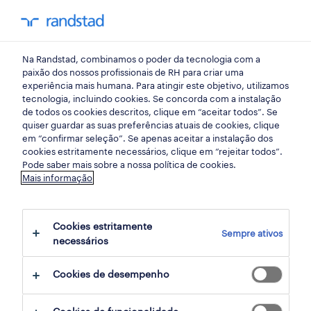
my randst
Na Randstad, combinamos o poder da tecnologia com a
sacavém
paixão dos nossos profissionais de RH para criar uma
experiência mais humana. Para atingir este objetivo, utilizamos
tecnologia, incluindo cookies. Se concorda com a instalação
de todos os cookies descritos, clique em “aceitar todos”. Se
quiser guardar as suas preferências atuais de cookies, clique
em “confirmar seleção”. Se apenas aceitar a instalação dos
cookies estritamente necessários, clique em “rejeitar todos”.
Pode saber mais sobre a nossa política de cookies.
Mais informação
Cookies estritamente
Sempre ativos
2 Permanente Instalações, manutenção e
necessários
reparação empregos disponíveis em
Cookies de desempenho
Sacavém, Lisboa