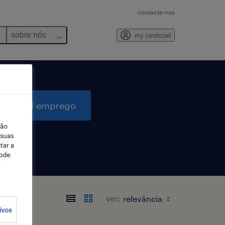
contacte-nos
sobre nós
my randstad
quisar 1 emprego
ção
 suas
tar a
Pode
ver:
ivos