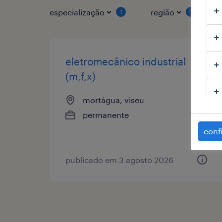
especialização
região
1
1
eletromecânico industrial
(m,f,x)
mortágua, viseu
permanente
conf
publicado em 3 agosto 2026