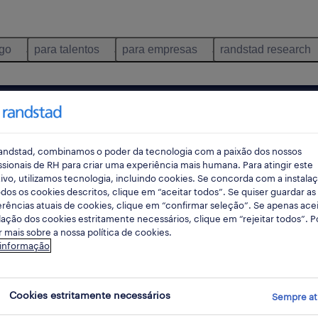
ego
para talentos
para empresas
randstad research
pes
andstad, combinamos o poder da tecnologia com a paixão dos nossos
ssionais de RH para criar uma experiência mais humana. Para atingir este
ivo, utilizamos tecnologia, incluindo cookies. Se concorda com a instala
dos os cookies descritos, clique em “aceitar todos”. Se quiser guardar as
rências atuais de cookies, clique em “confirmar seleção”. Se apenas acei
lação dos cookies estritamente necessários, clique em “rejeitar todos”. 
 mais sobre a nossa política de cookies.
 informação
Mortágua, Viseu encontradas para ti
Cookies estritamente necessários
Sempre at