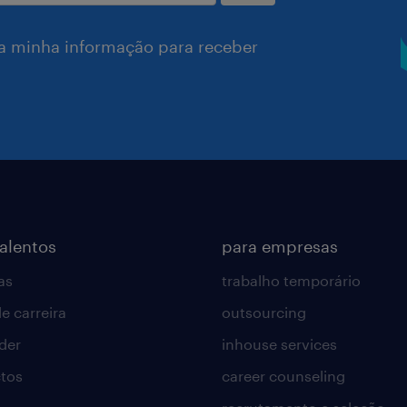
a minha informação para receber
talentos
para empresas
as
trabalho temporário
e carreira
outsourcing
lder
inhouse services
tos
career counseling