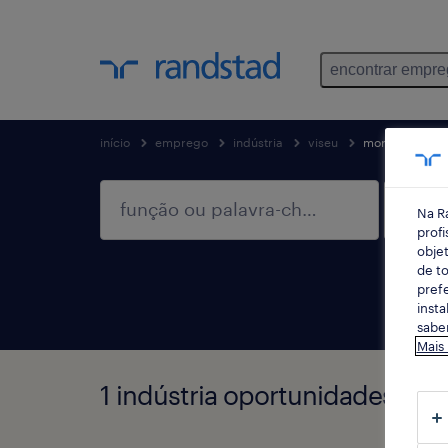
encontrar empr
início
emprego
indústria
viseu
mortágua
Na R
profi
objet
de to
prefe
insta
saber
Mais
1 indústria oportunidades em 