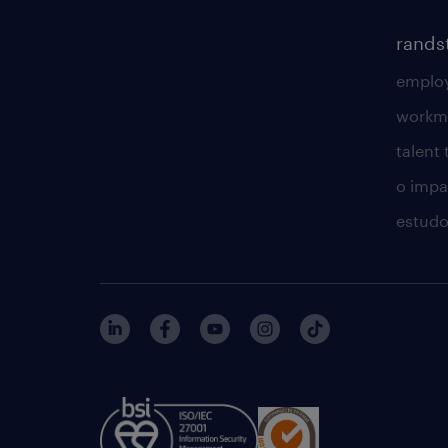
rands
employ
workm
talent
o impac
estudo