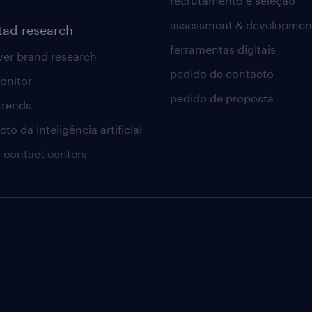
recrutamento e seleção
assessment & developmen
tad research
ferramentas digitais
er brand research
pedido de contacto
onitor
pedido de proposta
 trends
to da inteligência artificial
 contact centers