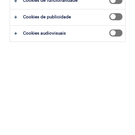
Cookies de funcionalidade
ajudar:
Cookies de publicidade
experimente remover alguns dos filtros
Cookies audiovisuais
que aplicou.
já experientou pesquisar por uma região
específica? Considere expandir a
distância até ao local de emprego.
altere a função ou palavras-chave e
verifique se foi escrito correctamente.