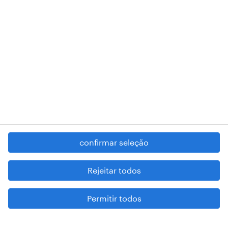
RANDSTAD,
, and SHAPING THE WORLD OF WORK are
registered trademarks of © Randstad N.V.
contacte-nos
termos e condições
política de privacidade
regime geral da prevenção da corrupção
denúncia de má conduta
confirmar seleção
reportar problemas de segurança
cookies
Rejeitar todos
mapa do site
Permitir todos
esteja atento