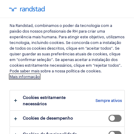
my randst
Na Randstad, combinamos o poder da tecnologia com a
início
paixão dos nossos profissionais de RH para criar uma
experiência mais humana. Para atingir este objetivo, utilizamos
tecnologia, incluindo cookies. Se concorda com a instalação
de todos os cookies descritos, clique em “aceitar todos”. Se
quiser guardar as suas preferências atuais de cookies, clique
em “confirmar seleção”. Se apenas aceitar a instalação dos
cookies estritamente necessários, clique em “rejeitar todos”.
Pode saber mais sobre a nossa política de cookies.
Mais informação
não foram encontrados resultados
Cookies estritamente
Sempre ativos
necessários
Não encontrámos resultados para a sua
pesquisa. Experimente alterar os seus
Cookies de desempenho
critérios de filtragem para obter mais
resultados. As seguintes acções podem