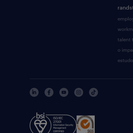
rands
employ
workm
talent
o impac
estudo