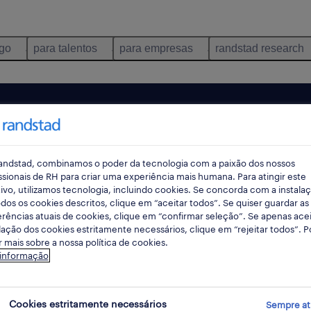
ego
para talentos
para empresas
randstad research
andstad, combinamos o poder da tecnologia com a paixão dos nossos
ssionais de RH para criar uma experiência mais humana. Para atingir este
ivo, utilizamos tecnologia, incluindo cookies. Se concorda com a instala
dos os cookies descritos, clique em “aceitar todos”. Se quiser guardar as
rências atuais de cookies, clique em “confirmar seleção”. Se apenas acei
lação dos cookies estritamente necessários, clique em “rejeitar todos”. 
 mais sobre a nossa política de cookies.
ncontrámos resultados para a sua pesquisa.
 informação
mente alterar os seus critérios de filtragem para ob
resultados. As seguintes acções podem ajudar:
Cookies estritamente necessários
Sempre at