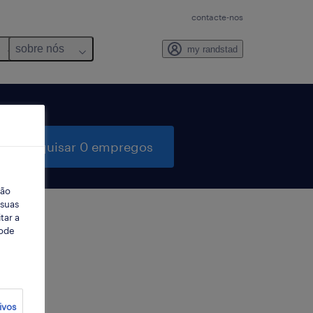
contacte-nos
sobre nós
my randstad
pesquisar 0 empregos
ção
 suas
tar a
Pode
ter
ivos