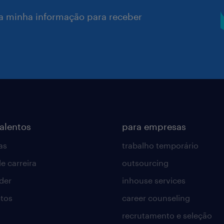
a minha informação para receber
talentos
para empresas
as
trabalho temporário
e carreira
outsourcing
lder
inhouse services
tos
career counseling
recrutamento e seleção