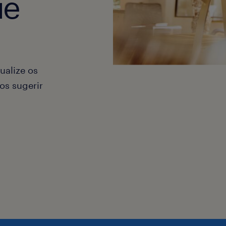
ue
ualize os
os sugerir