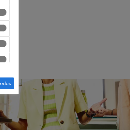
ego.
todos