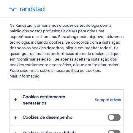
my randst
Na Randstad, combinamos o poder da tecnologia com a
porto
paixão dos nossos profissionais de RH para criar uma
experiência mais humana. Para atingir este objetivo, utilizamos
tecnologia, incluindo cookies. Se concorda com a instalação
de todos os cookies descritos, clique em “aceitar todos”. Se
quiser guardar as suas preferências atuais de cookies, clique
em “confirmar seleção”. Se apenas aceitar a instalação dos
cookies estritamente necessários, clique em “rejeitar todos”.
Pode saber mais sobre a nossa política de cookies.
Mais informação
Cookies estritamente
Sempre ativos
5 indústria oportunidades em Grijó - Vila
necessários
Nova de Gaia, Porto encontradas para ti
Cookies de desempenho
filter
2