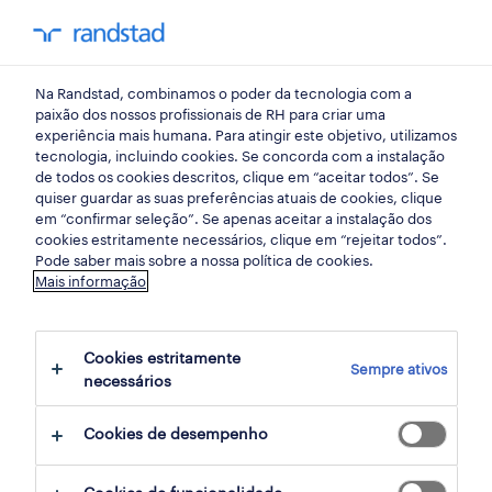
my randst
Na Randstad, combinamos o poder da tecnologia com a
lisboa
paixão dos nossos profissionais de RH para criar uma
experiência mais humana. Para atingir este objetivo, utilizamos
tecnologia, incluindo cookies. Se concorda com a instalação
de todos os cookies descritos, clique em “aceitar todos”. Se
quiser guardar as suas preferências atuais de cookies, clique
em “confirmar seleção”. Se apenas aceitar a instalação dos
cookies estritamente necessários, clique em “rejeitar todos”.
Pode saber mais sobre a nossa política de cookies.
Mais informação
Cookies estritamente
Sempre ativos
4 indústria oportunidades em Vialonga,
necessários
Lisboa encontradas para ti
Cookies de desempenho
filter
2